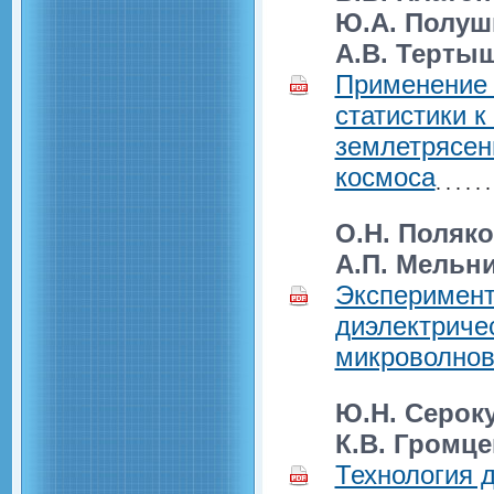
Ю.А. Полушк
А.В. Терты
Применение 
статистики к
землетрясен
космоса
О.Н. Поляко
А.П. Мельни
Эксперимент
диэлектриче
микроволнов
Ю.Н. Сероку
К.В. Громце
Технология 