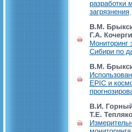
разработки 
загрязнения
В.М. Брыкс
Г.А. Кочерг
Мониторинг 
Сибири по д
В.М. Брыкс
Использован
EPIC и косм
прогнозиров
В.И. Горный
Т.Е. Тепляк
Измерительн
мониторинга