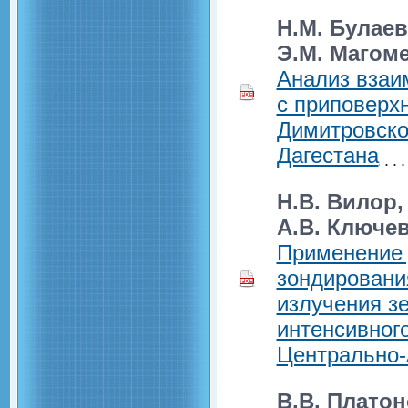
Н.М. Булаев
Э.М. Магом
Анализ взаи
с приповерх
Димитровско
Дагестана
Н.В. Вилор,
А.В. Ключе
Применение 
зондировани
излучения з
интенсивног
Центрально-
В.В. Платон