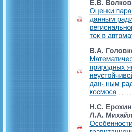
Е.В. Волков
Оценки пара
данным рад
региональног
ток в автом
В.А. Головк
Математичес
природных я
неустойчиво
дан- ным ра
космоса
Н.С. Ерохин
Л.А. Михай
Особенности
гравитацион