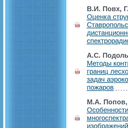
В.И. Повх, 
Оценка стру
Ставропольс
дистанционн
спектрорад
А.С. Подоль
Методы конт
границ лесх
задач аэрок
пожаров
М.А. Попов,
Особенности
многоспектр
изображений