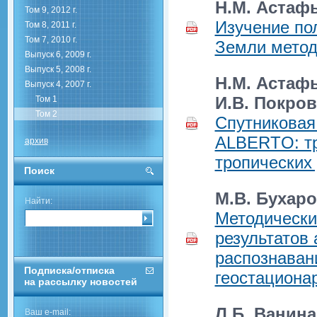
Н.М. Астафь
Том 9, 2012 г.
Изучение по
Том 8, 2011 г.
Том 7, 2010 г.
Земли метод
Выпуск 6, 2009 г.
Выпуск 5, 2008 г.
Н.М. Астафь
Выпуск 4, 2007 г.
И.В. Покров
Том 1
Том 2
Спутниковая
ALBERTO: тр
архив
тропических
Поиск
М.В. Бухаро
Найти:
Методически
результатов
распознаван
Подписка/отписка
геостациона
на рассылку новостей
Л.Б. Ванина
Ваш e-mail: