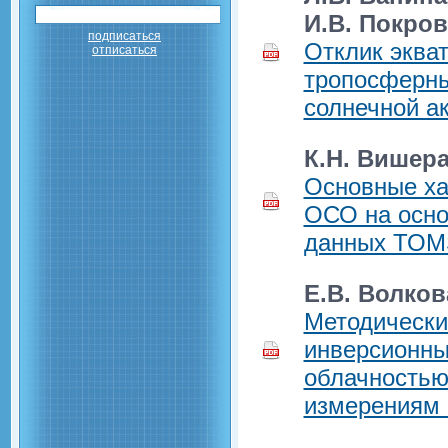
И.В. Покров
подписаться
Отклик эква
отписаться
тропосферны
солнечной а
К.Н. Вишер
Основные ха
ОСО на осно
данных ТОМ
Е.В. Волков
Методически
инверсионны
облачностью
измерениям