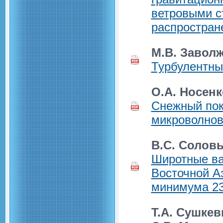
ветровыми с
распростран
М.В. Заволж
Турбулентны
О.А. Носенк
Снежный пок
микроволнов
В.С. Соловь
Широтные ва
Восточной А
минимума 23
Т.А. Сушкев