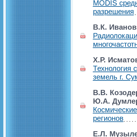
MODIS средн
разрешения
В.К. Иванов
Радиолокаци
многочасто
Х.Р. Исмато
Технология 
земель г. Су
В.В. Козоде
Ю.А. Думлер
Космические
регионов
Е.Л. Музыле