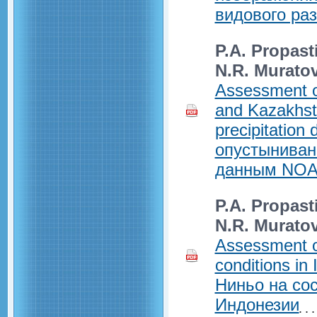
видового ра
P.A. Propast
N.R. Murato
Assessment of 
and Kazakhs
precipitatio
опустыниван
данным NOA
P.A. Propast
N.R. Murato
Assessment of
conditions i
Ниньо на со
Индонезии