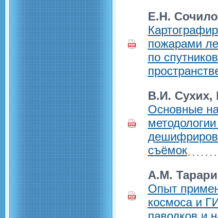
Е.Н. Сочило
Картографир
пожарами ле
по спутнико
пространств
В.И. Сухих,
Основные на
методологии
дешифрирова
съёмок
А.М. Тарар
Опыт примен
космоса и Г
паводков и 