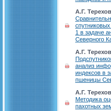
А.Г. Терехо
Сравнительн
спутниковы
1 в задаче а
Северного К
А.Г. Терехов
Подспутник
анализ инфо
индексов в 
пшеницы Сев
А.Г. Терехов
Методика оц
пахотных зе