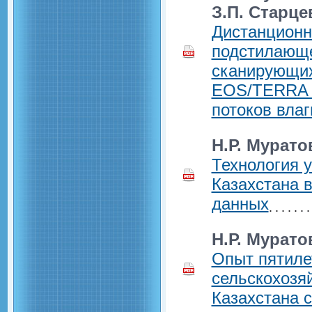
З.П. Старце
Дистанционн
подстилающе
сканирующих
EOS/TERRA 
потоков влаг
Н.Р. Мурато
Технология 
Казахстана 
данных
Н.Р. Мурато
Опыт пятиле
сельскохозя
Казахстана 