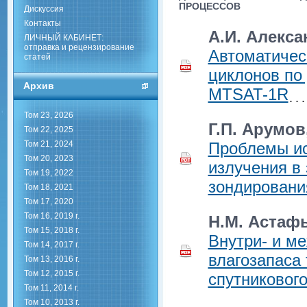
ПРОЦЕССОВ
Дискуссия
Контакты
А.И. Алекса
ЛИЧНЫЙ КАБИНЕТ:
отправка и рецензирование
Автоматичес
статей
циклонов по
Архив
MTSAT-1R
Том 23, 2026
Г.П. Арумов
Том 22, 2025
Том 21, 2024
Проблемы ис
Том 20, 2023
излучения в 
Том 19, 2022
зондировани
Том 18, 2021
Том 17, 2020
Том 16, 2019 г.
Н.М. Астафь
Том 15, 2018 г.
Внутри- и м
Том 14, 2017 г.
влагозапаса
Том 13, 2016 г.
Том 12, 2015 г.
спутниковог
Том 11, 2014 г.
Том 10, 2013 г.