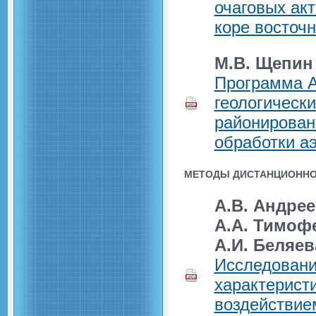
очаговых ак
коре восточ
М.В. Щепин
Программа A
геологически
районирован
обработки а
МЕТОДЫ ДИСТАНЦИОННО
А.В. Андрее
А.А. Тимофе
А.И. Беляев
Исследовани
характеристи
воздействие