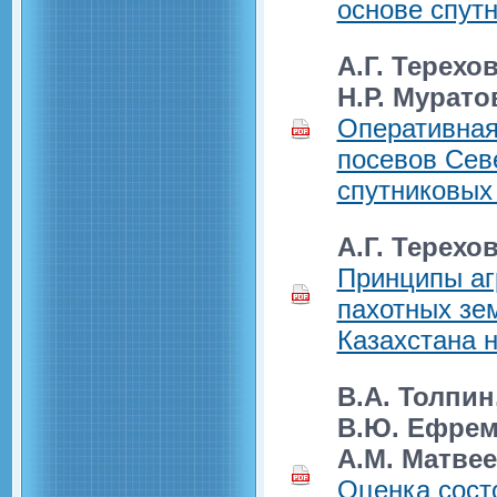
основе спут
А.Г. Терехо
Н.Р. Мурато
Оперативная
посевов Сев
спутниковых
А.Г. Терехо
Принципы аг
пахотных зе
Казахстана 
В.А. Толпин
В.Ю. Ефремо
А.М. Матвее
Оценка сост