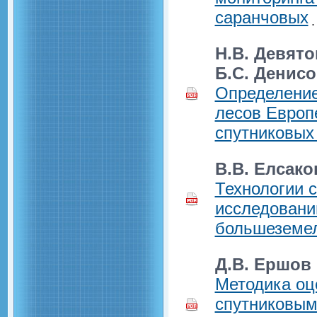
саранчовых
Н.В. Девято
Б.С. Денис
Определение
лесов Европ
спутниковых
В.В. Елсако
Технологии с
исследовани
большеземел
Д.В. Ершов
Методика оц
спутниковым