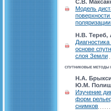
С.В. Максак
Модель дист
поверхности 
поляризации
Н.В. Тереб,
Диагностика
основе спутн
слоя Земли
СПУТНИКОВЫЕ МЕТОДЫ В
Н.А. Брыкси
Ю.М. Полищ
Изучение ди
форм рельеф
снимков