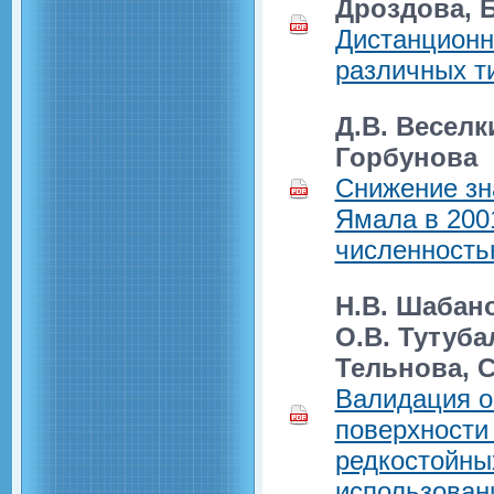
Дроздова, 
Дистанционн
различных т
Д.В. Веселк
Горбунова
Снижение зн
Ямала в 2001
численность
Н.В. Шабано
О.В. Тутуба
Тельнова, С
Валидация о
поверхности
редкостойны
использован