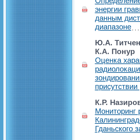
Определение
энергии гра
данным дист
диапазоне
Ю.А. Титчен
К.А. Понур
Оценка хара
радиолокаци
зондировани
присутствии 
К.Р. Назиро
Мониторинг 
Калининград
Гданьского 