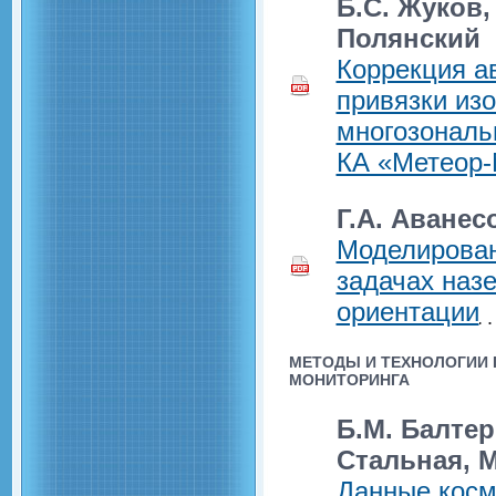
Б.С. Жуков,
Полянский
Коррекция а
привязки из
многозональ
КА «Метеор-
Г.А. Аванес
Моделирован
задачах наз
ориентации
МЕТОДЫ И ТЕХНОЛОГИИ
МОНИТОРИНГА
Б.М. Балтер,
Стальная, 
Данные косм