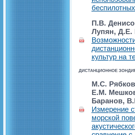
беспилотных
П.В. Денисо
Лупян, Д.Е.
Возможности
дистанционн
культур на т
ДИСТАНЦИОННОЕ ЗОНДИР
М.С. Рябков
Е.М. Мешков
Баранов, В
Измерение с
морской пов
акустическо
сравнение с