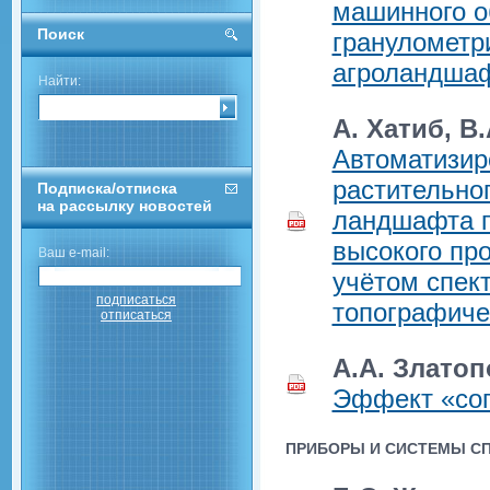
машинного о
Поиск
гранулометр
агроландшаф
Найти:
А. Хатиб, В
Автоматизир
растительно
Подписка/отписка
на рассылку новостей
ландшафта п
высокого пр
Ваш e-mail:
учётом спек
подписаться
топографиче
отписаться
А.А. Злато
Эффект «сог
ПРИБОРЫ И СИСТЕМЫ С