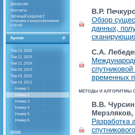
Дискуссия
В.Р. Печкур
Контакты
ЛИЧНЫЙ КАБИНЕТ:
Обзор сущес
отправка и рецензирование
статей
данных, пол
сканирующих
Архив
С.А. Лебеде
Том 23, 2026
Том 22, 2025
Международн
Том 21, 2024
спутниковой
Том 20, 2023
временных п
Том 19, 2022
Том 18, 2021
Номер 1
МЕТОДЫ И АЛГОРИТМЫ 
Номер 2
Номер 3
В.В. Чурсин
Номер 4
Мерзляков, 
Номер 5
Разработка 
Номер 6
спутниковог
архив