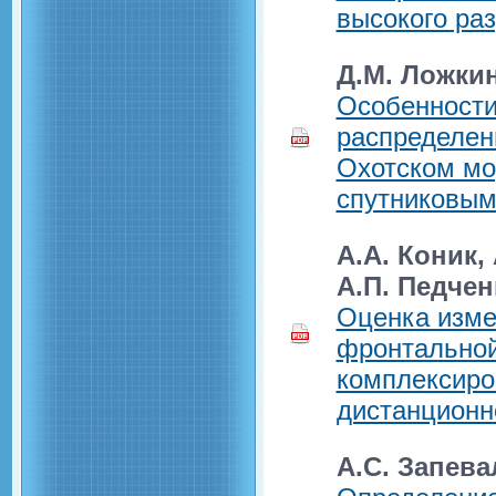
высокого ра
Д.М. Ложкин
Особенности
распределе
Охотском мо
спутниковы
А.А. Коник,
А.П. Педчен
Оценка изме
фронтальной
комплексиро
дистанционн
А.С. Запев