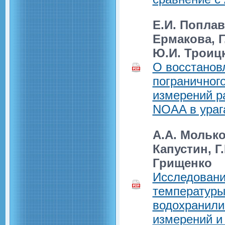
Е.И. Поплав
Ермакова, Г
Ю.И. Троиц
О восстанов
пограничног
измерений р
NOAA в ураг
А.А. Молько
Капустин, Г
Грищенко
Исследовани
температуры
водохранилищ
измерений и