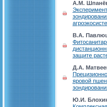
А.М. Шпанё
Эксперимент
зондировани
агроэкосист
В.А. Павлю
Фитосанитар
дистанционн
защите раст
Д.А. Матвее
Прецизионно
яровой пшен
зондировани
Ю.И. Блохин
Комплексная