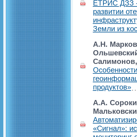
ЕТРИС ДЗЗ 
развитии от
инфраструкт
Земли из ко
А.Н. Марков
Ольшевский,
Салимонов,
Особенности
геоинформац
продуктов»
А.А. Сороки
Мальковск
Автоматизир
«Сигнал»: и
мониторинг 