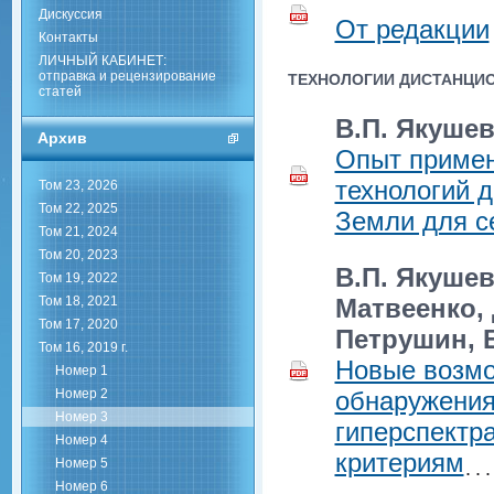
Дискуссия
От редакции
Контакты
ЛИЧНЫЙ КАБИНЕТ:
отправка и рецензирование
ТЕХНОЛОГИИ ДИСТАНЦИО
статей
В.П. Якушев
Архив
Опыт примен
технологий 
Том 23, 2026
Том 22, 2025
Земли для с
Том 21, 2024
Том 20, 2023
В.П. Якушев
Том 19, 2022
Том 18, 2021
Матвеенко, 
Том 17, 2020
Петрушин, 
Том 16, 2019 г.
Новые возмо
Номер 1
Номер 2
обнаружения
Номер 3
гиперспектр
Номер 4
критериям
Номер 5
Номер 6