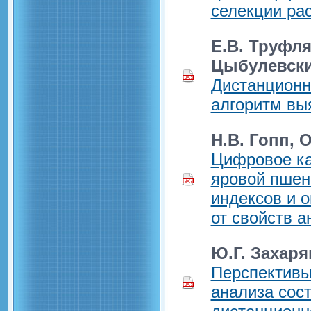
селекции ра
Е.В. Труфля
Цыбулевски
Дистанционн
алгоритм вы
Н.В. Гопп, 
Цифровое ка
яровой пшен
индексов и 
от свойств 
Ю.Г. Захаря
Перспективы
анализа сос