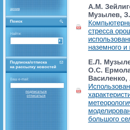
А.М. Зейлиг
архив
Музылев, З.
Поиск
Компьютерны
стресса оро
Найти:
использован
наземного и
Е.Л. Музыле
Подписка/отписка
на рассылку новостей
О.С. Ермола
Василенко, 
Ваш e-mail:
Использован
подписаться
характерист
отписаться
метеорологи
моделирован
большого се