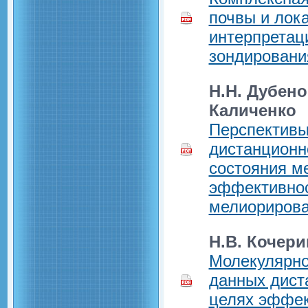
почвы и лок
интерпретац
зондировани
Н.Н. Дубено
Каличенко
Перспективы
дистанционн
состояния м
эффективнос
мелиорирова
Н.В. Кочери
Молекулярно
данных дист
целях эффек