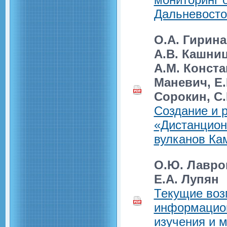
Дальневосто
О.А. Гирина
А.В. Кашниц
А.М. Конста
Маневич, Е.
Сорокин, С.
Создание и 
«Дистанцион
вулканов Ка
О.Ю. Лавров
E.А. Лупян
Текущие воз
информацион
изучения и 