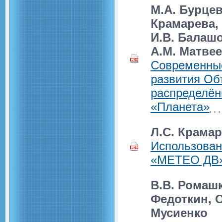
М.А. Бурцев
Крамарева, 
И.В. Балашо
А.М. Матвее
Современные
развития Об
распределён
«Планета»
Л.С. Крамар
Использован
«МЕТЕО ДВ
В.В. Ромашк
Федоткин, О
Мусиенко