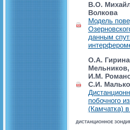
В.О. Михайл
Волкова
Модель пове
Озерновског
данным спут
интерфером
О.А. Гирина,
Мельников, 
И.М. Романо
С.И. Малько
Дистанционн
побочного и
(Камчатка) в
ДИСТАНЦИОННОЕ ЗОНДИ