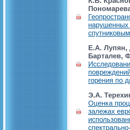
К.В. Красно
Пономарев
Геопростран
нарушенных 
спутниковым
Е.А. Лупян,
Барталев, 
Исследовани
повреждений
горения по 
Э.А. Терехи
Оценка проц
залежах евр
использован
спектрально