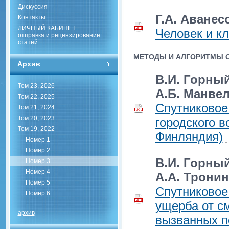
Дискуссия
Г.А. Аванес
Контакты
ЛИЧНЫЙ КАБИНЕТ:
Человек и к
отправка и рецензирование
статей
МЕТОДЫ И АЛГОРИТМЫ 
Архив
В.И. Горный
Том 23, 2026
А.Б. Манвел
Том 22, 2025
Спутниковое
Том 21, 2024
Том 20, 2023
городского в
Том 19, 2022
Финляндия)
Номер 1
Номер 2
В.И. Горный
Номер 3
Номер 4
А.А. Тронин
Номер 5
Спутниковое
Номер 6
ущерба от см
архив
вызванных п