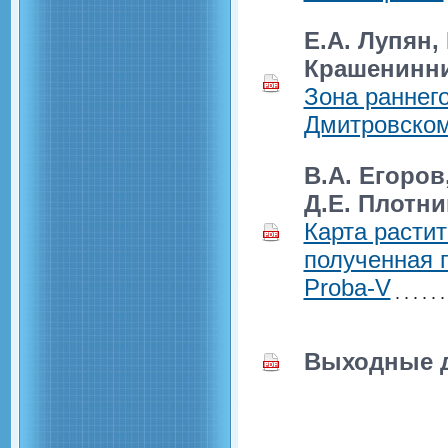
E.А. Лупян,
Крашенинн
Зона раннего
Дмитровском
В.А. Егоров
Д.Е. Плотни
Карта растит
полученная 
Proba-V
Выходные 