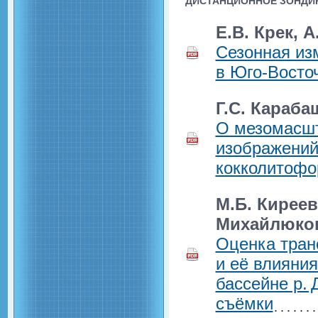
ДИСТАНЦИОННОЕ ЗОНДИР
Е.В. Крек, А
Сезонная из
в Юго-Восто
Г.С. Караба
О мезомасшт
изображений
кокколитофо
М.Б. Киреева
Михайлюко
Оценка тран
и её влияни
бассейне р.
съёмки