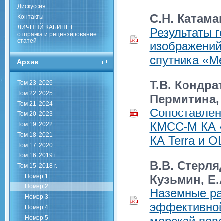
Дискуссия
С.Н. Катама
Контакты
ЛИЧНЫЙ КАБИНЕТ:
Результаты 
отправка и рецензирование
статей
изображений
спутника «М
Архив
Т.В. Кондра
Том 23, 2026
Том 22, 2025
Пермитина,
Том 21, 2024
Сопоставлен
Том 20, 2023
КМСС-М КА 
Том 19, 2022
Том 18, 2021
КА Terra и O
Том 17, 2020
Том 16, 2019 г.
В.В. Стерля
Том 15, 2018 г.
Номер 1
Кузьмин, Е
Номер 2
Наземные ра
Номер 3
эффективной
Номер 4
Номер 5
морской пов