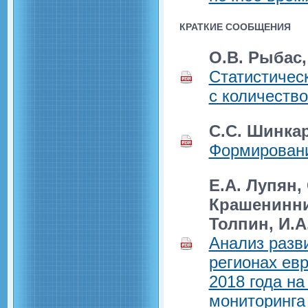
КРАТКИЕ СООБЩЕНИЯ
О.В. Рыбас,
Cтатистичес
с количеств
С.С. Шинка
Формировани
E.А. Лупян,
Крашенинник
Толпин, И.А
Анализ разв
регионах ев
2018 года н
мониторинга