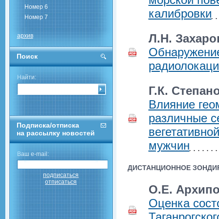
Номер 6
калибровки
Номер 7
Л.Н. Захаро
архив
Обнаружение
Поиск
радиолокаци
Найти:
Г.К. Степан
Влияние гео
различные с
Подписка/отписка
вегетативно
на рассылку новостей
мужчин
Ваш e-mail:
ДИСТАНЦИОННОЕ ЗОНДИ
подписаться
отписаться
О.Е. Архипо
Оценка сост
Таганрогског