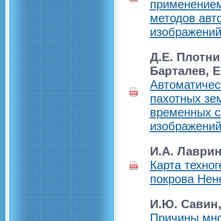
применением
методов авт
изображени
Д.Е. Плотни
Барталев, E
Автоматичес
пахотных зе
временных с
изображений
И.А. Лаври
Карта техно
покрова Нен
И.Ю. Савин,
Причины мно