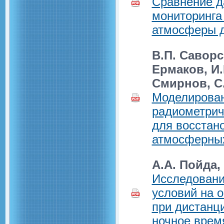
Сравнение д
мониторинга
атмосферы д
В.П. Саворс
Ермаков, И.
Смирнов, С
Моделирован
радиометрич
для восстан
атмосферны
А.А. Пойда,
Исследовани
условий на 
при дистанц
ночное врем