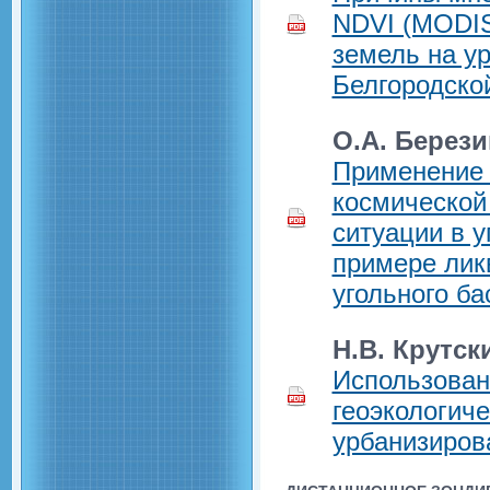
NDVI (MODIS
земель на у
Белгородско
О.А. Берези
Применение 
космической
ситуации в 
примере лик
угольного ба
Н.В. Крутск
Использован
геоэкологиче
урбанизиров