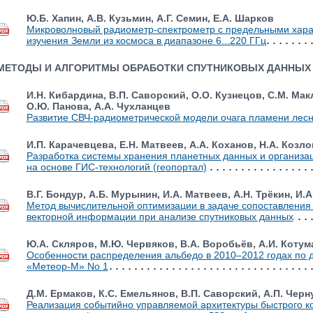
Ю.Б. Хапин, А.В. Кузьмин, А.Г. Семин, Е.А. Шарков
Микроволновый радиометр-спектрометр с предельными хара
изучения Земли из космоса в диапазоне 6...220 ГГц
МЕТОДЫ И АЛГОРИТМЫ ОБРАБОТКИ СПУТНИКОВЫХ ДАННЫХ
И.Н. Кибардина, В.П. Саворский, О.О. Кузнецов, С.М. Мак
О.Ю. Панова, А.А. Чухланцев
Развитие СВЧ-радиометрической модели очага пламени лесн
И.П. Карачевцева, Е.Н. Матвеев, А.А. Коханов, Н.А. Козло
Разработка системы хранения планетных данных и организац
на основе ГИС-технологий (геопортал)
В.Г. Бондур, А.Б. Мурынин, И.А. Матвеев, А.Н. Трёкин, И.
Метод вычислительной оптимизации в задаче сопоставления 
векторной информации при анализе спутниковых данных
Ю.А. Скляров, М.Ю. Червяков, В.А. Воробьёв, А.И. Котум
Особенности распределения альбедо в 2010–2012 годах по 
«Метеор-М» No 1
Д.М. Ермаков, К.С. Емельянов, В.П. Саворский, А.П. Чер
Реализация событийно управляемой архитектуры быстрого к