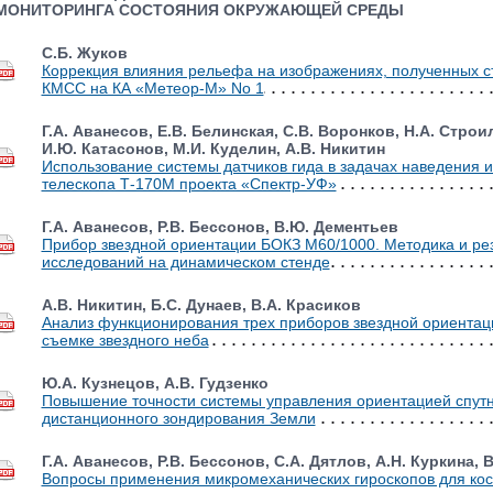
МОНИТОРИНГА СОСТОЯНИЯ ОКРУЖАЮЩЕЙ СРЕДЫ
С.Б. Жуков
Коррекция влияния рельефа на изображениях, полученных 
КМСС на КА «Метеор-М» No 1
Г.А. Аванесов, Е.В. Белинская, С.В. Воронков, Н.А. Строи
И.Ю. Катасонов, М.И. Куделин, А.В. Никитин
Использование системы датчиков гида в задачах наведения 
телескопа Т-170М проекта «Спектр-УФ»
Г.А. Аванесов, Р.В. Бессонов, В.Ю. Дементьев
Прибор звездной ориентации БОКЗ М60/1000. Методика и ре
исследований на динамическом стенде
А.В. Никитин, Б.С. Дунаев, В.А. Красиков
Анализ функционирования трех приборов звездной ориента
съемке звездного неба
Ю.А. Кузнецов, А.В. Гудзенко
Повышение точности системы управления ориентацией спут
дистанционного зондирования Земли
Г.А. Аванесов, Р.В. Бессонов, С.А. Дятлов, А.Н. Куркина, 
Вопросы применения микромеханических гироскопов для кос