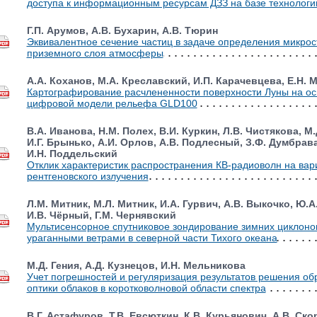
доступа к информационным ресурсам ДЗЗ на базе технологии
Г.П. Арумов, А.В. Бухарин, А.В. Тюрин
Эквивалентное сечение частиц в задаче определения микрос
приземного слоя атмосферы
А.А. Коханов, М.А. Креславский, И.П. Карачевцева, Е.Н. 
Картографирование расчлененности поверхности Луны на ос
цифровой модели рельефа GLD100
В.А. Иванова, Н.М. Полех, В.И. Куркин, Л.В. Чистякова, М
И.Г. Брынько, А.И. Орлов, А.В. Подлесный, З.Ф. Думбрава
И.Н. Поддельский
Отклик характеристик распространения КВ-радиоволн на вар
рентгеновского излучения
Л.М. Митник, М.Л. Митник, И.А. Гурвич, А.В. Выкочко, Ю.А
И.В. Чёрный, Г.М. Чернявский
Мультисенсорное спутниковое зондирование зимних циклоно
ураганными ветрами в северной части Тихого океана
М.Д. Гения, А.Д. Кузнецов, И.Н. Мельникова
Учет погрешностей и регуляризация результатов решения об
оптики облаков в коротковолновой области спектра
В.Г. Астафуров, Т.В. Евсюткин, К.В. Курьянович, А.В. Ск