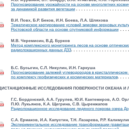
Прогнозирование урожайности на основе многолетних косми
за динамикой развития вегетации
В.И. Повх, Б.Р. Беков, И.Н. Боева, Л.А. Шляхова
Тематическое картирование условий зимовки зерновых культ
Ростовской области на основе спутниковой информации
М.В. Черемисин, В.Д. Бурков
Метод комплексного мониторинга лесов на основе оптически
радиолокационных данных ДЗЗ
Б.С. Бусыгин, С.Л. Никулин, И.Н. Гаркуша
Прогнозирование залежей углеводородов в кристаллическо
по комплексу геофизических и космических материалов
ДИСТАНЦИОННЫЕ ИССЛЕДОВАНИЯ ПОВЕРХНОСТИ ОКЕАНА И 
Г.С. Бордонский, А.А. Гурулев, Ю.И. Кантемиров, А.О. Ор
П.Ю. Лукьянов, К.А. Щегрина, С.В. Цыренжапов
Радиолокационное исследование ледяного покрова озера До
С.А. Ермаков, И.А. Капустин, Т.Н. Лазарева, Р.Р. Калимули
Экспериментальное исследование трансформации гравитац