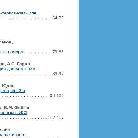
ктеристиками для
64-75
лаков,
ого пожара
79-88
ва, А.С. Гаров
ия доступа к ним
89-97
А. Юдин
растровой и
98-106
а, В.М. Фейгин
данным с ИСЗ
107-117
нушич
оллективного