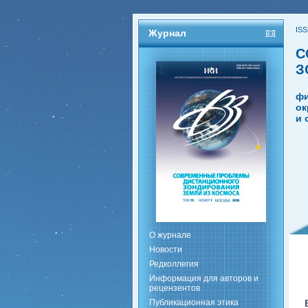
ISS
Журнал
С
З
фи
ок
и 
О журнале
Новости
Редколлегия
Информация для авторов и
рецензентов
Публикационная этика