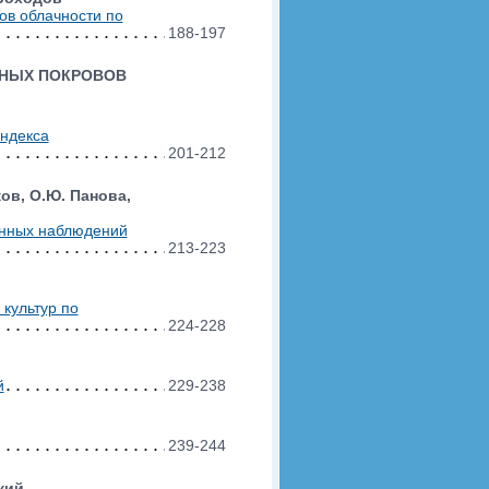
ов облачности по
188-197
ННЫХ ПОКРОВОВ
ндекса
201-212
ков, О.Ю. Панова,
онных наблюдений
213-223
культур по
224-228
й
229-238
239-244
кий