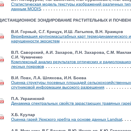
Статистическая модель текстуры изображений различных тип
данным MODIS
ДИСТАНЦИОННОЕ ЗОНДИРОВАНИЕ РАСТИТЕЛЬНЫХ И ПОЧВЕ
В.И. Горный, С.Г. Крицук, И.Ш. Латыпов, В.Н. Храмцов
Верификация крупномасштабных карт термодинамического и
нарушенности экосистем
В.П. Саворский, А.И. Захаров, Л.Н. Захарова, С.М. Макла
С.И. Чумаченко
Комплексный анализ результатов оптических и радиолокаци
лесных покровов
В.И. Повх, Л.А. Шляхова, И.Н. Боева
Оценка структуры посевных площадей сельскохозяйственных 
спутниковой информации высокого разрешения
П.А. Украинский
Динамика спектральных свойств зарастающих травяных гаре
Х.Б. Куулар
Оценка гарей Уюкского хребта на основе данных Landsat
А.Б. Мурынин, В.Г. Бондур, В.Ю. Игнатьев, К.Ю. Гороховс