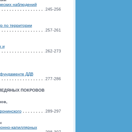
ческих наблюдений
245-256
ур по территории
257-261
х и
262-273
м фундаменте ДДВ
277-286
ЛЕДЯНЫХ ПОКРОВОВ
лов,
ронинского
289-297
н
ионно-капиллярных