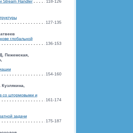
 Stream Handler
118-126
труктуры
127-135
Матвеев
нове глобальной
136-153
.Д. Пежемская,
,
иации
154-160
. Кузлякина,
в со штормовыми и
161-174
ратной задачи
175-187
ороходов