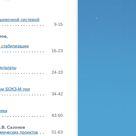
съемочной системой
9-15
лов,
и стабилизации
16-23
зультаты
24-33
ции БОКЗ-М при
34-42
ника
43-50
В.В. Сазонов
мических проектов
51-63