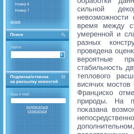
обработки дан
Номер 6
сильной дек
Номер 7
невозможности 
архив
время между с
умеренной и сл
Поиск
разных констр
Найти:
проведена оцен
вероятные пр
стабильность дв
теплового рас
Подписка/отписка
на рассылку новостей
висячих мостов 
Франциско отм
Ваш e-mail:
природы. На п
подписаться
показана возмо
отписаться
непосредств
дополнительн