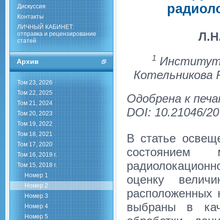
радиол
Дискуссия
Контакты
ЛИЧНЫЙ КАБИНЕТ:
Л.Н
отправка и рецензирование
статей
1
Институт р
Архив
Котельникова 
Том 23, 2026
Том 22, 2025
Одобрена к печа
Том 21, 2024
DOI: 10.21046/20
Том 20, 2023
Том 19, 2022
Том 18, 2021
В статье освещ
Том 17, 2020
состоянием
Том 16, 2019 г.
радиолокацион
Том 15, 2018 г.
Номер 1
оценку велич
Номер 2
расположенных 
Номер 3
выбраны в кач
Номер 4
Номер 5