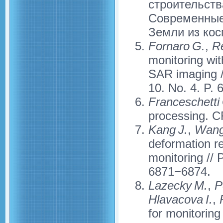
строительств
Современные
Земли из косм
Fornaro G.
,
Re
monitoring wit
SAR imaging /
10. No. 4. P.
Franceschetti
processing. C
Kang J.
,
Wang
deformation re
monitoring // 
6871−6874.
Lazecky M.
,
Pe
Hlavacova I.
,
R
for monitoring