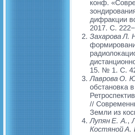
конф. «Совр
зондирования
дифракции во
2017. C. 222−
Захарова Л. 
формировани
радиолокаци
дистанционно
15. № 1. С. 4
Лаврова О. Ю
обстановка в
Ретроспектив
// Современ
Земли из косм
Лупян Е. А.
,
Л
Костяной А. 