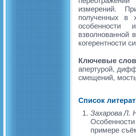
переотражении 
измерений. Пр
полученных в 
особенности 
взволнованной в
когерентности с
Ключевые слов
апертурой, диф
смещений, мост
Список литера
Захарова Л. 
Особенности
примере съём