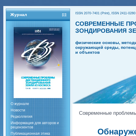
ISSN 2070-7401 (Print), ISSN 2411-0280 
Журнал
СОВРЕМЕННЫЕ ПР
ЗОНДИРОВАНИЯ З
физические основы, метод
окружающей среды, потенц
и объектов
О журнале
Новости
Современные проблемы 
Редколлегия
Информация для авторов и
рецензентов
Обнаруж
Публикационная этика