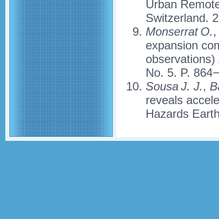
Urban Remote
Switzerland. 
Monserrat O.
,
expansion comp
observations) 
No. 5. P. 864
Sousa J. J.
,
Ba
reveals accele
Hazards Earth 