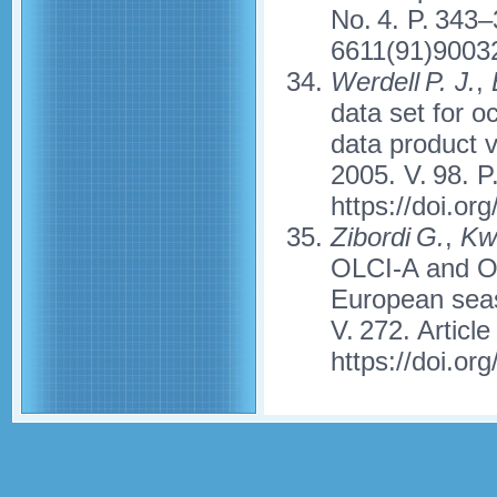
No. 4. P. 343–
6611(91)9003
Werdell P. J.
,
B
data set for o
data product 
2005. V. 98. P
https://doi.or
Zibordi G.
,
Kwi
OLCI-A and OL
European seas
V. 272. Article
https://doi.or