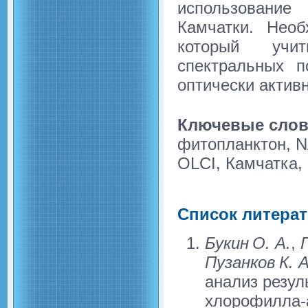
использование
Камчатки. Необ
который учит
спектральных п
оптически актив
Ключевые слов
фитопланктон, N
OLCI, Камчатка,
Список литера
Букин О. А.
,
П
Пузанков К. А
анализ резул
хлорофилла-