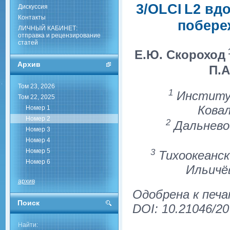
3/OLCI L2 вд
Дискуссия
Контакты
побере
ЛИЧНЫЙ КАБИНЕТ:
отправка и рецензирование
статей
1
Е.Ю. Скороход
Архив
П.А
Том 23, 2026
1
Институт
Том 22, 2025
Ковал
Номер 1
Номер 2
2
Дальнево
Номер 3
Номер 4
3
Номер 5
Тихоокеанск
Номер 6
Ильичё
архив
Одобрена к печа
Поиск
DOI: 10.21046/20
Найти: