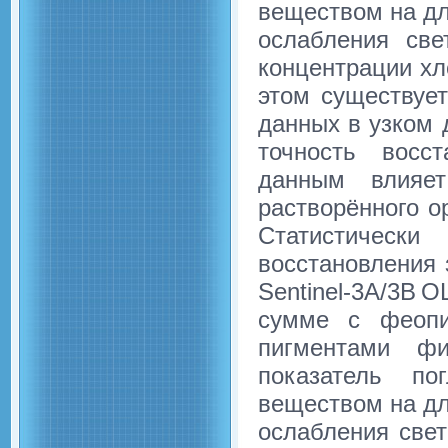
веществом на дл
ослабления св
концентрации х
этом существует
данных в узком 
точность восс
данным влияет
растворённого о
Статистичес
восстановления 
Sentinel-3A/3B
сумме с феопи
пигментами фи
показатель п
веществом на дл
ослабления свет