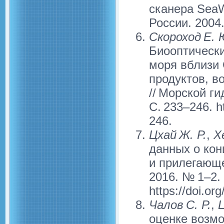
сканера SeaW
России. 2004.
Скороход Е. 
Биооптически
моря вблизи 
продуктов, в
// Морской ги
С. 233–246. h
246.
Цхай Ж. Р.
,
Хе
данных о кон
и прилегающе
2016. № 1–2. 
https://doi.o
Чалов С. Р.
,
Ц
оценке возмо