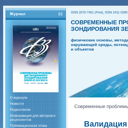
ISSN 2070-7401 (Print), ISSN 2411-0280 
Журнал
СОВРЕМЕННЫЕ ПР
ЗОНДИРОВАНИЯ З
физические основы, метод
окружающей среды, потенц
и объектов
О журнале
Новости
Современные проблемы 
Редколлегия
Информация для авторов и
рецензентов
Валидация 
Публикационная этика