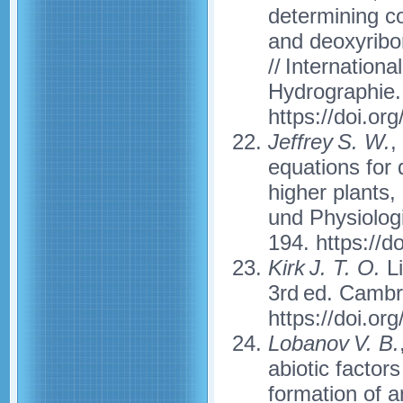
determining co
and deoxyribon
// Internatio
Hydrographie. 
https://doi.or
Jeffrey S. W.
,
equations for 
higher plants,
und Physiologi
194. https://
Kirk J. T. O.
Li
3rd ed. Cambr
https://doi.o
Lobanov V. B.
abiotic facto
formation of a