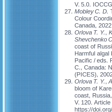
V. 5.0. IOCCG
Mobley C. D.
T
Colour Coordi
Canada, 2022.
Orlova T. Y.
,
K
Shevchenko 
coast of Russi
Harmful algal
Pacific / eds. 
C., Canada: N
(PICES), 2002
Orlova T. Y.
,
A
bloom of Kare
coast, Russia,
V. 120. Articl
https://doi.or