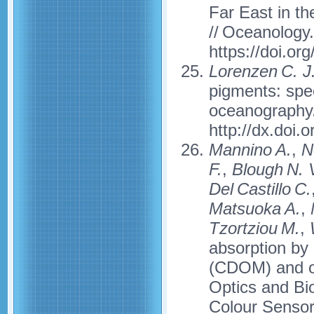
Far East in th
// Oceanology.
https://doi.o
Lorenzen C. J
pigments: spe
oceanography.
http://dx.doi.
Mannino A.
,
No
F.
,
Blough N. 
Del Castillo C.
Matsuoka A.
,
M
Tzortziou M.
,
W
absorption by
(CDOM) and ot
Optics and Bi
Colour Sensor