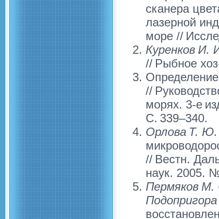
сканера цвет
лазерной ин
море // Иссле
Куренков И. И
// Рыбное хоз
Определение 
// Руководст
морях. 3-е из
С. 339–340.
Орлова Т. Ю.
микроводоро
// Вестн. Да
наук. 2005. №
Пермяков М. 
Подопригора 
восстановле