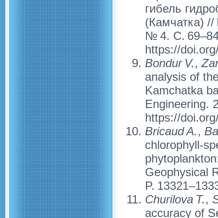
гибель гидро
(Камчатка) //
№ 4. С. 69–84
https://doi.o
Bondur V.
,
Zam
analysis of th
Kamchatka bas
Engineering. 2
https://doi.o
Bricaud A.
,
Ba
chlorophyll‐spe
phytoplankton:
Geophysical R
P. 13321–1333
Churilova T.
,
S
accuracy of S