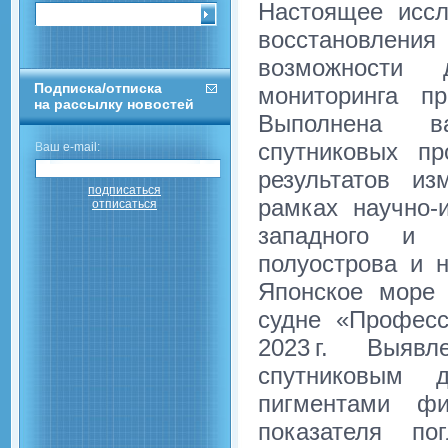
Настоящее иссл
восстановлени
возможности 
Подписка/отписка
мониторинга п
на рассылку новостей
Выполнена ва
спутниковых про
Ваш e-mail:
результатов из
подписаться
рамках научно-и
отписаться
западного и ю
полуострова и н
Японское море 
судне «Професс
2023 г. Выяв
спутниковым 
пигментами фи
показателя п