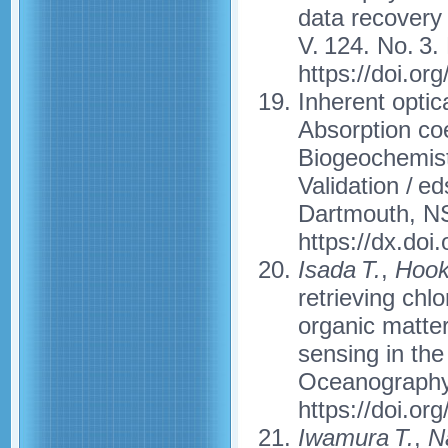
data recovery
V. 124. No. 3.
https://doi.o
Inherent opti
Absorption co
Biogeochemist
Validation / e
Dartmouth, NS
https://dx.do
Isada T.
,
Hooke
retrieving chl
organic matter
sensing in the
Oceanography.
https://doi.o
Iwamura T.
,
Na