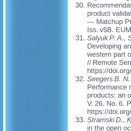
Recommendati
product valida
— Matchup Pr
Iss. v5B. EUM
Salyuk P. A.
,
S
Developing and
western part 
// Remote Sens
https://doi.or
Seegers B. N.
Performance me
products: an o
V. 26. No. 6. 
https://doi.o
Stramski D.
,
Ki
in the open oc