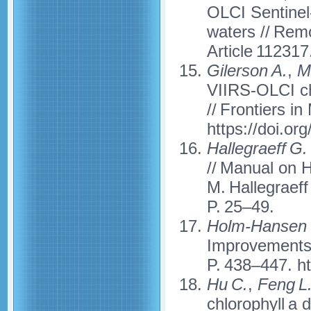
OLCI Sentinel-
waters // Rem
Article 112317
Gilerson A.
,
Ma
VIIRS-OLCI chl
// Frontiers i
https://doi.o
Hallegraeff G.
// Manual on 
M. Hallegraeff
P. 25–49.
Holm-Hansen 
Improvements 
P. 438–447. ht
Hu C.
,
Feng L
chlorophyll a 