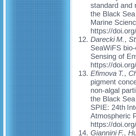
standard and r
the Black Sea 
Marine Science
https://doi.or
Darecki M.
,
St
SeaWiFS bio-op
Sensing of Env
https://doi.or
Efimova T.
,
Ch
pigment concen
non-algal part
the Black Sea 
SPIE: 24th In
Atmospheric P
https://doi.or
Giannini F.
,
Hu