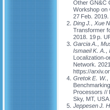
Other GN&C Cri
Workshop on 
27 Feb. 2019.
Ding J.
,
Xue N
Transformer fo
2018. 19 p. UR
Garcia A.
,
Mus
Ismaeil K. A.
,
Localization-
Network. 2021
https://arxiv.
Gretok E. W.
,
Benchmarking 
Processors //
Sky, MT, USA.
Jeppesen J. H