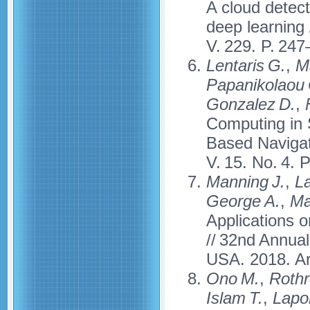
A cloud detect
deep learning
V. 229. P. 247
Lentaris G.
,
Ma
Papanikolaou 
Gonzalez D.
,
F
Computing in S
Based Navigat
V. 15. No. 4.
Manning J.
,
La
George A.
,
Ma
Applications 
// 32nd Annual
USA. 2018. Ar
Ono M.
,
Rothr
Islam T.
,
Lapor