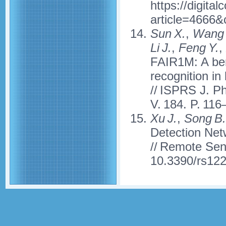
https://digita
article=4666&
Sun X.
,
Wang 
Li J.
,
Feng Y.
,
FAIR1M: A ben
recognition in
// ISPRS J. P
V. 184. P. 116
Xu J.
,
Song B.
Detection Net
// Remote Sens
10.3390/rs12