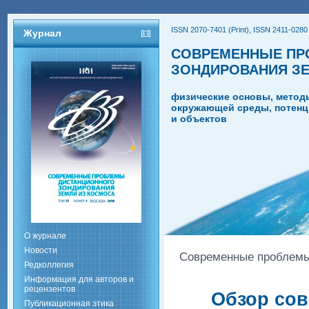
ISSN 2070-7401 (Print), ISSN 2411-0280 
Журнал
СОВРЕМЕННЫЕ ПР
ЗОНДИРОВАНИЯ З
физические основы, метод
окружающей среды, потенц
и объектов
О журнале
Новости
Современные проблемы 
Редколлегия
Информация для авторов и
рецензентов
Обзор сов
Публикационная этика