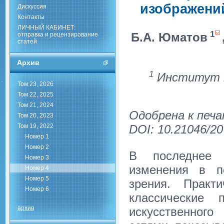
изображений
Дискуссия
Контакты
ЛИЧНЫЙ КАБИНЕТ:
1
Б.А. Юматов
отправка и рецензирование
статей
Архив
1
Институт к
Том 23, 2026
Том 22, 2025
Том 21, 2024
Одобрена к печа
Том 20, 2023
DOI: 10.21046/20
Том 19, 2022
Номер 1
Номер 2
В последнее 
Номер 3
изменения в п
Номер 4
Номер 5
зрения. Практ
Номер 6
классические 
архив
искусственного