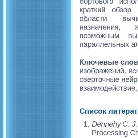
бортового испо
краткий обзор
области вычи
назначения, х
возможным вы
параллельных ал
Ключевые слов
изображений, ис
сверточные нейр
взаимодействие,
Список литера
Dennehy C. J.
Processing Ch