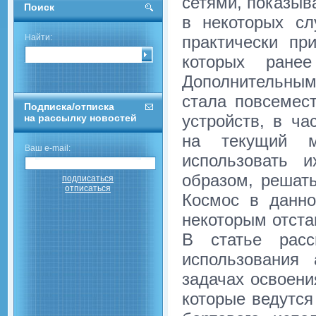
сетями, показыв
Поиск
в некоторых сл
практически пр
Найти:
которых ране
Дополнительны
стала повсемес
Подписка/отписка
устройств, в ча
на рассылку новостей
на текущий м
Ваш e-mail:
использовать 
образом, решат
подписаться
отписаться
Космос в данно
некоторым отста
В статье расс
использования 
задачах освоени
которые ведутся