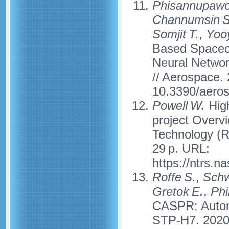
Phisannupawo
Channumsin S
Somjit T.
,
Yooy
Based Spacecr
Neural Networ
// Aerospace. 
10.3390/aero
Powell W.
Hig
project Overvi
Technology (R
29 p. URL:
https://ntrs.
Roffe S.
,
Schw
Gretok E.
,
Phil
CASPR: Auton
STP-H7. 2020