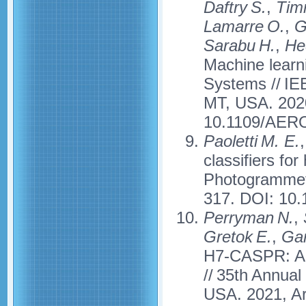
Daftry S.
,
Timm
Lamarre O.
,
G
Sarabu H.
,
Hed
Machine learn
Systems // IE
MT, USA. 2020
10.1109/AERO
Paoletti M. E.
,
classifiers fo
Photogrammetr
317. DOI: 10.1
Perryman N.
,
Gretok E.
,
Garr
H7-CASPR: A T
// 35th Annual
USA. 2021, Ar