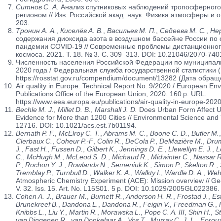
Ситнов С. А.
Анализ спутниковых наблюдений тропосферног
регионом // Изв. Российской акад. наук. Физика атмосферы и ок
203.
Тронин А. А.
,
Киселёв А. В.
,
Васильев М. П.
,
Седеева М. С.
,
Нер
содержания диоксида азота в воздушном бассейне России по
пандемии COVID-19 // Современные проблемы дистанционног
космоса. 2021. Т. 18. № 3. С. 309–313. DOI: 10.21046/2070-74
Численность населения Российской Федерации по муниципал
2020 года / Федеральная служба государственной статистики (
https://rosstat.gov.ru/compendium/document/13282 (Дата обращ
Air quality in Europe. Technical Report No. 9/2020 / European E
Publications Office of the European Union, 2020. 160 p. URL:
https://www.eea.europa.eu/publications/air-quality-in-europe-202
Bechle M. J.
,
Millet D. B.
,
Marshall J. D.
Does Urban Form Affect U
Evidence for More than 1200 Cities // Environmental Science and
12716. DOI: 10.1021/acs.est.7b01194.
Bernath P. F.
,
McElroy C. T.
,
Abrams M. C.
,
Boone C. D.
,
Butler M.
,
Clerbaux C.
,
Coheur P.-F
,
Colin R.
,
DeCola P.
,
DeMazière M.
,
Drum
J.
,
Fast H.
,
Fussen D.
,
Gilbert K.
,
Jennings D. E.
,
Llewellyn E. J.
,
Lo
C.
,
McHugh M.
,
McLeod S. D.
,
Michaud R.
,
Midwinter C.
,
Nassar R
P.
,
Rochon Y. J.
,
Rowlands N.
,
Semeniuk K.
,
Simon P.
,
Skelton R.
,
S
Tremblay P.
,
Turnbull D.
,
Walker K. A.
,
Walkty I.
,
Wardle D. A.
,
Wehr
Atmospheric Chemistry Experiment (ACE): Mission overview // Ge
V. 32. Iss. 15. Art. No. L15S01. 5 p. DOI: 10.1029/2005GL022386.
Cohen A. J.
,
Brauer M.
,
Burnett R.
,
Anderson H. R.
,
Frostad J.
,
Est
Brunekreef B.
,
Dandona L.
,
Dandona R.
,
Feigin V.
,
Freedman G.
,
H
Knibbs L.
,
Liu Y.
,
Martin R.
,
Morawska L.
,
Pope C. A. III
,
Shin H.
,
St
van Dingenen R.
,
van Donkelaar A.
,
Vos T.
,
Murray C. J. L.
,
Forouz