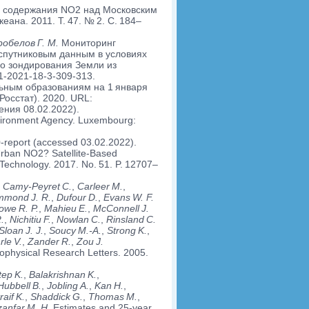
о содержания NO2 над Московским
еана. 2011. Т. 47. № 2. С. 184–
обелов Г. М.
Мониторинг
 спутниковым данным в условиях
о зондирования Земли из
01-2021-18-3-309-313.
ьным образованиям на 1 января
Росстат). 2020. URL:
ения 08.02.2022).
nvironment Agency. Luxembourg:
0-report (accessed 03.02.2022).
rban NO2? Satellite-Based
 Technology. 2017. No. 51. P. 12707–
Camy-Peyret C.
,
Carleer M.
,
mond J. R.
,
Dufour D.
,
Evans W. F.
we R. P.
,
Mahieu E.
,
McConnell J.
.
,
Nichitiu F.
,
Nowlan C.
,
Rinsland C.
loan J. J.
,
Soucy M.-A.
,
Strong K.
,
le V.
,
Zander R.
,
Zou J.
ophysical Research Letters. 2005.
ep K.
,
Balakrishnan K.
,
ubbell B.
,
Jobling A.
,
Kan H.
,
raif K.
,
Shaddick G.
,
Thomas M.
,
anfar M. H.
Estimates and 25-year