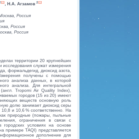
2
2
, Н.А. Агзамов
Москва, Россия
ия
ква, Россия
сква, Россия
еделах территории 20 крупнейших
ми исследования служат измерения
ода, формальдегид, диоксид азота,
. Измерения получены с помощью
ного анализа данных, в которой
ного анализа. Для интегральной
нгл. Tropomi Air Quality Indeх),
риваемых городов (15 из 20) имеют
язняющих веществ основную роль
енную долю занимает диоксид серы
 10,8 и 10,6 % соответственно. На
 как природные (пожары, пыльные
еления, ограничения в связи с
 городских условиях на основе
на примере TAQI) представляется
 информационное дополнение для