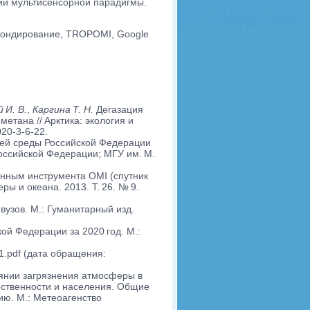
ии мультисенсорной парадигмы.
зондирование, TROPOMI, Google
 И. В.
,
Каргина Т. Н.
Дегазация
етана // Арктика: экология и
20-3-6-22.
щей среды Российской Федерации
Российской Федерации; МГУ им. М.
нным инструмента OMI (спутник
 и океана. 2013. Т. 26. № 9.
вузов. М.: Гуманитарный изд.
ой Федерации за 2020 год. М.:
21.pdf (дата обращения:
оянии загрязнения атмосферы в
ственности и населения. Общие
ию. М.: Метеоагенство