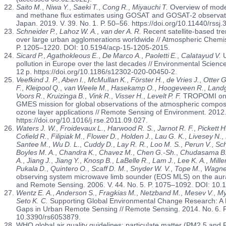
Saito M.
,
Niwa Y.
,
Saeki T.
,
Cong R.
,
Miyauchi T.
Overview of model
and methane flux estimates using GOSAT and GOSAT-2 observatio
Japan. 2019. V. 39. No. 1. P. 50–56. https://doi.org/10.11440/rssj.
Schneider P.
,
Lahoz W. A.
,
van der A.
R.
Recent satellite-based tre
over large urban agglomerations worldwide // Atmospheric Chemis
P. 1205–1220. DOI: 10.5194/acp-15-1205-2015.
Sicard P.
,
Agathokleous E.
,
De Marco A.
,
Paoletti E.
,
Calatayud V.
U
pollution in Europe over the last decades // Environmental Science
12 p. https://doi.org/10.1186/s12302-020-00450-2.
Veefkind J. P.
,
Aben I.
,
McMullan K.
,
Förster H.
,
de Vries J.
,
Otter G
F.
,
Kleipool Q.
,
van Weele M.
,
Hasekamp O.
,
Hoogeveen R.
,
Landg
Voors R.
,
Kruizinga B.
,
Vink R.
,
Visser H.
,
Levelt P. F.
TROPOMI on t
GMES mission for global observations of the atmospheric compositi
ozone layer applications // Remote Sensing of Environment. 2012.
https://doi.org/10.1016/j.rse.2011.09.027.
Waters J. W.
,
Froidevaux L.
,
Harwood R. S.
,
Jarnot R. F.
,
Pickett H
Cofield R.
,
Filipiak M.
,
Flower D.
,
Holden J.
,
Lau G. K.
,
Livesey N.
,
Santee M.
,
Wu D. L.
,
Cuddy D.
,
Lay R. R.
,
Loo M. S.
,
Perun V.
,
Sch
Boyles M. A.
,
Chandra K.
,
Chavez M.
,
Chen G.-Sh.
,
Chudasama B.
A.
,
Jiang J.
,
Jiang Y.
,
Knosp B.
,
LaBelle R.
,
Lam J.
,
Lee K. A.
,
Mille
Pukala D.
,
Quintero O.
,
Scaff D. M.
,
Snyder W. V.
,
Tope M.
,
Wagner
observing system microwave limb sounder (EOS MLS) on the aura 
and Remote Sensing. 2006. V. 44. No. 5. P. 1075–1092. DOI: 1
Wentz E. A.
,
Anderson S.
,
Fragkias M.
,
Netzband M.
,
Mesev V.
,
Myi
Seto K. C.
Supporting Global Environmental Change Research: A
Gaps in Urban Remote Sensing // Remote Sensing. 2014. No. 6. 
10.3390/rs6053879.
WHO global air quality guidelines: particulate matter (PM2.5 and 