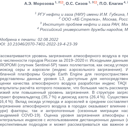
1, 2
1, 3
4, 
А.Э. Морозова
, О.С. Сизов
, П.О. Елагин
1
РГУ нефти и газа (НИУ) имени И.М. Губкина, 
2
ООО «КБ Стрелка», Москва, Росс
3
Институт проблем нефти и газа РАН, Мос
4
Российский университет дружбы народов, Мо
добрена к печати: 02.08.2022
OI: 10.21046/2070-7401-2022-19-4-23-39
ассматривается уровень загрязнения атмосферного воздуха в пр
о численности городов России за 2019–2020 гг. Исходными данны
ROPOMI (спутник Sentinel-5P) таких поллютантов, как оксид углер
иоксид серы и аэрозоли (индекс аэрозольного загрязнения)
блачной платформы Google Earth Engine для геопространствен
редставлены данные уровня L3, доступные для непосредствен
ценки качества атмосферного воздуха разработан индекс TAQI (а
езультаты расчёта которого показали, что большая часть рассмат
изкий или повышенный уровень загрязнения. В структуре загр
грают формальдегид (35,7 %) и диоксид азота (26,4 %). Существ
16,4 %). Вклад оксида углерода и аэрозолей в среднем составляет
агрязнение атмосферного воздуха в городах оказывают влияние
ури) факторы, так и антропогенные (сезонные миграции нас
андемией COVD-19). Оценка уровня загрязнения атмосферы в
нтегральных индексов с использованием дистанционных данных (
ерспективным подходом и может рассматриваться как важное