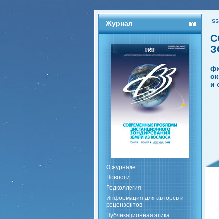
ISS
Журнал
С
З
фи
ок
и 
О журнале
Новости
Редколлегия
Информация для авторов и
рецензентов
Публикационная этика