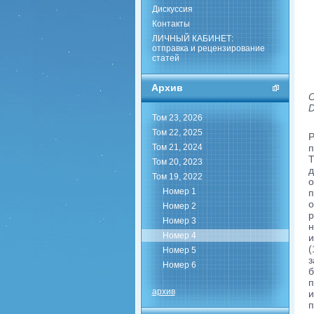
Дискуссия
Контакты
ЛИЧНЫЙ КАБИНЕТ:
отправка и рецензирование
статей
Архив
О
D
Том 23, 2026
Том 22, 2025
Р
Том 21, 2024
п
T
Том 20, 2023
д
Том 19, 2022
о
Номер 1
п
о
Номер 2
р
Номер 3
н
Номер 4
и
(
Номер 5
з
Номер 6
б
п
архив
и
п