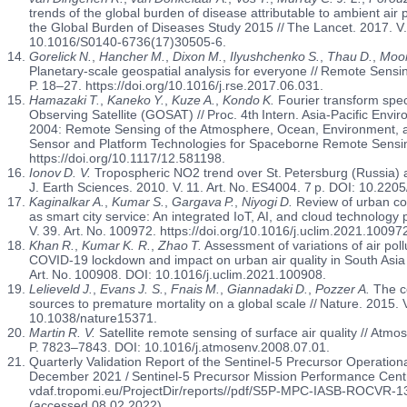
trends of the global burden of disease attributable to ambient air p
the Global Burden of Diseases Study 2015 // The Lancet. 2017. V
10.1016/S0140-6736(17)30505-6.
Gorelick N.
,
Hancher M.
,
Dixon M.
,
Ilyushchenko S.
,
Thau D.
,
Moor
Planetary-scale geospatial analysis for everyone // Remote Sensi
P. 18–27. https://doi.org/10.1016/j.rse.2017.06.031.
Hamazaki T.
,
Kaneko Y.
,
Kuze A.
,
Kondo K.
Fourier transform spe
Observing Satellite (GOSAT) // Proc. 4th Intern. Asia-Pacific En
2004: Remote Sensing of the Atmosphere, Ocean, Environment, a
Sensor and Platform Technologies for Spaceborne Remote Sensi
https://doi.org/10.1117/12.581198.
Ionov D. V.
Tropospheric NO2 trend over St. Petersburg (Russia) 
J. Earth Sciences. 2010. V. 11. Art. No. ES4004. 7 p. DOI: 10.2
Kaginalkar A.
,
Kumar S.
,
Gargava P.
,
Niyogi D.
Review of urban co
as smart city service: An integrated IoT, AI, and cloud technology 
V. 39. Art. No. 100972. https://doi.org/10.1016/j.uclim.2021.10097
Khan R.
,
Kumar K. R.
,
Zhao T.
Assessment of variations of air poll
COVID-19 lockdown and impact on urban air quality in South Asia 
Art. No. 100908. DOI: 10.1016/j.uclim.2021.100908.
Lelieveld J.
,
Evans J. S.
,
Fnais M.
,
Giannadaki D.
,
Pozzer A.
The co
sources to premature mortality on a global scale // Nature. 2015.
10.1038/nature15371.
Martin R. V.
Satellite remote sensing of surface air quality // Atm
P. 7823–7843. DOI: 10.1016/j.atmosenv.2008.07.01.
Quarterly Validation Report of the Sentinel-5 Precursor Operation
December 2021 / Sentinel-5 Precursor Mission Performance Centr
vdaf.tropomi.eu/ProjectDir/reports//pdf/S5P-MPC-IASB-ROCVR-1
(accessed 08.02.2022).