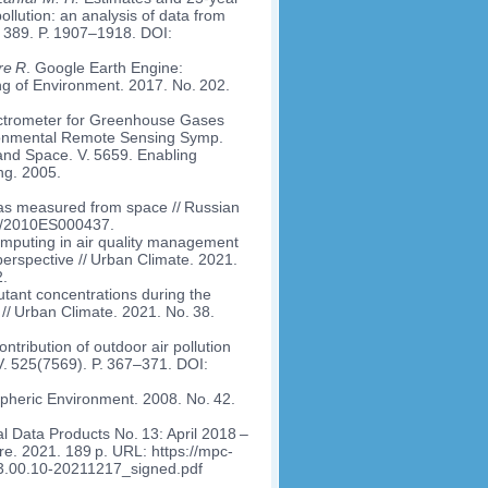
ollution: an analysis of data from
. 389. P. 1907–1918. DOI:
e R
. Google Earth Engine:
ng of Environment. 2017. No. 202.
ctrometer for Greenhouse Gases
vironmental Remote Sensing Symp.
nd Space. V. 5659. Enabling
ng. 2005.
as measured from space // Russian
205/2010ES000437.
mputing in air quality management
perspective // Urban Climate. 2021.
2.
utant concentrations during the
// Urban Climate. 2021. No. 38.
ntribution of outdoor air pollution
 V. 525(7569). P. 367–371. DOI:
ospheric Environment. 2008. No. 42.
al Data Products No. 13: April 2018 –
e. 2021. 189 p. URL: https://mpc-
3.00.10-20211217_signed.pdf