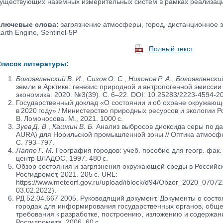
уществующих наземных измерительных систем в рамках реализац
лючевые слова:
загрязнение атмосферы, город, дистанционное 
arth Engine, Sentinel-5P
Полный текст
писок литературы:
Богоявленский В. И.
,
Сизов О. С.
,
Никонов Р. А.
,
Богоявленский
земли в Арктике: генезис природной и антропогенной эмиссии м
экономика. 2020. №3(39). С. 6–22. DOI: 10.25283/2223-4594-20
Государственный доклад «О состоянии и об охране окружаю
в 2020 году» / Министерство природных ресурсов и экологии 
В. Ломоносова. М., 2021. 1000 с.
Зуев Д. В.
,
Кашкин В. Б.
Анализ выбросов диоксида серы по да
AURA) для Норильской промышленной зоны // Оптика атмосферы
С. 793–797.
Лаппо Г. М.
География городов: учеб. пособие для геогр. фак. 
центр ВЛАДОС, 1997. 480 с.
Обзор состояния и загрязнения окружающей среды в Российск
Росгидромет, 2021. 205 с. URL:
https://www.meteorf.gov.ru/upload/iblock/d94/Obzor_2020_0707
03.02.2022).
РД 52.04.667 2005. Руководящий документ. Документы о сост
городах для информирования государственных органов, обще
требования к разработке, построению, изложению и содержан
Росгидромета, 2006. 60 с.