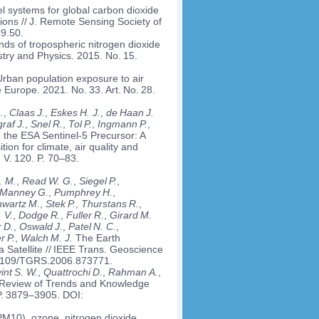
 systems for global carbon dioxide
ns // J. Remote Sensing Society of
39.50.
nds of tropospheric nitrogen dioxide
try and Physics. 2015. No. 15.
rban population exposure to air
 Europe. 2021. No. 33. Art. No. 28.
.
,
Claas J.
,
Eskes H. J.
,
de Haan J.
raf J.
,
Snel R.
,
Tol P.
,
Ingmann P.
,
he ESA Sentinel-5 Precursor: A
on for climate, air quality and
 V. 120. P. 70–83.
. M.
,
Read W. G.
,
Siegel P.
,
Manney G.
,
Pumphrey H.
,
wartz M.
,
Stek P.
,
Thurstans R.
,
 V.
,
Dodge
R.
,
Fuller R.
,
Girard M.
r D.
,
Oswald J.
,
Patel N. C.
,
 P.
,
Walch M. J.
The Earth
Satellite // IEEE Trans. Geoscience
0.1109/TGRS.2006.873771.
nt S. W.
,
Quattrochi D.
,
Rahman A.
,
 Review of Trends and Knowledge
P. 3879–3905. DOI:
PM10), ozone, nitrogen dioxide,