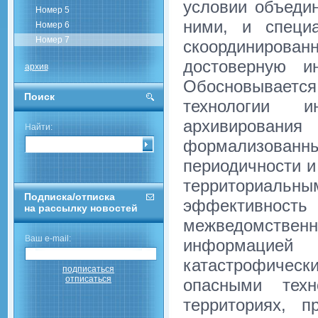
условии объеди
Номер 5
ними, и специ
Номер 6
Номер 7
скоординирова
достоверную и
архив
Обосновывает
Поиск
технологии и
архивировани
Найти:
формализованных
периодичности и
территориальн
Подписка/отписка
эффективно
на рассылку новостей
межведомстве
Ваш e-mail:
информацие
катастрофическ
подписаться
отписаться
опасными техн
территориях, 