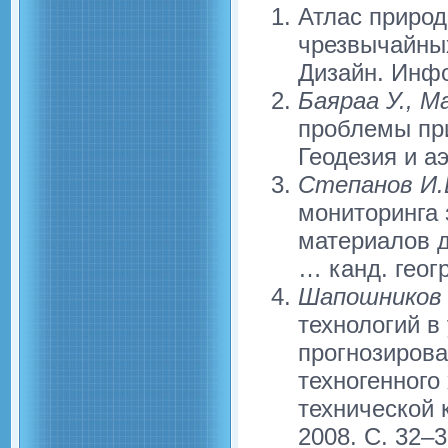
Атлас природ
чрезвычайных
Дизайн. Инфо
Баяраа У., Ма
проблемы при
Геодезия и а
Степанов И.
мониторинга 
материалов д
… канд. геогр
Шапошников 
технологий в
прогнозирова
техногенного
технической 
2008. C. 32–3