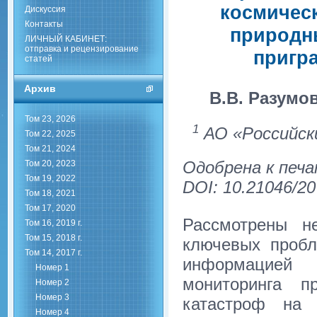
космичес
Дискуссия
Контакты
природны
ЛИЧНЫЙ КАБИНЕТ:
отправка и рецензирование
пригр
статей
Архив
В.В. Разумо
Том 23, 2026
1
АО «Российски
Том 22, 2025
Том 21, 2024
Одобрена к печа
Том 20, 2023
Том 19, 2022
DOI: 10.21046/20
Том 18, 2021
Том 17, 2020
Рассмотрены н
Том 16, 2019 г.
Том 15, 2018 г.
ключевых пробл
Том 14, 2017 г.
информацией п
Номер 1
мониторинга п
Номер 2
Номер 3
катастроф на 
Номер 4