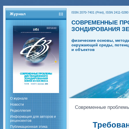
ISSN 2070-7401 (Print), ISSN 2411-0280 
Журнал
СОВРЕМЕННЫЕ ПР
ЗОНДИРОВАНИЯ З
физические основы, метод
окружающей среды, потенц
и объектов
О журнале
Новости
Современные проблемы 
Редколлегия
Информация для авторов и
рецензентов
Требован
Публикационная этика