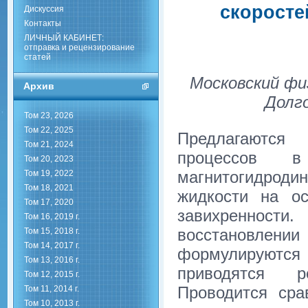
скоросте
Дискуссия
Контакты
ЛИЧНЫЙ КАБИНЕТ:
отправка и рецензирование
статей
Московский фи
Архив
Долго
Том 23, 2026
Том 22, 2025
Предлагаются
Том 21, 2024
процессов в
Том 20, 2023
магнитогидрод
Том 19, 2022
Том 18, 2021
жидкости на ос
Том 17, 2020
завихренност
Том 16, 2019 г.
восстановле
Том 15, 2018 г.
Том 14, 2017 г.
формулируютс
Том 13, 2016 г.
приводятся р
Том 12, 2015 г.
Проводится сра
Том 11, 2014 г.
Том 10, 2013 г.