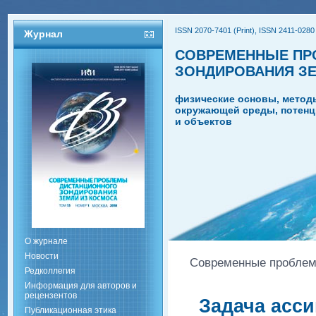
ISSN 2070-7401 (Print), ISSN 2411-0280 
Журнал
СОВРЕМЕННЫЕ ПР
ЗОНДИРОВАНИЯ З
физические основы, метод
окружающей среды, потенц
и объектов
О журнале
Новости
Современные проблемы
Редколлегия
Информация для авторов и
рецензентов
Задача асс
Публикационная этика