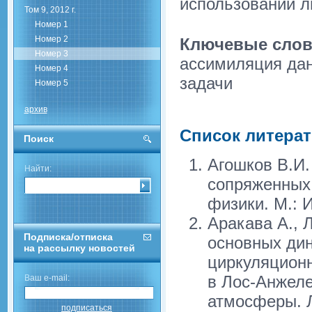
использовании л
Том 9, 2012 г.
Номер 1
Номер 2
Ключевые слов
Номер 3
ассимиляция да
Номер 4
задачи
Номер 5
архив
Список литера
Поиск
Агошков В.И.
Найти:
сопряженных 
физики. М.: 
Аракава А., 
Подписка/отписка
основных дин
на рассылку новостей
циркуляцион
в Лос-Анжеле
Ваш e-mail:
атмосферы. Л
подписаться