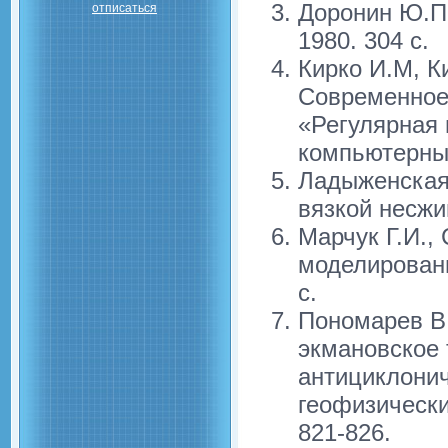
Доронин Ю.П.
отписаться
1980. 304 с.
Кирко И.М, К
Современное
«Регулярная 
компьютерных
Ладыженская
вязкой несжи
Марчук Г.И.,
моделировани
с.
Пономарев В.
экмановское 
антициклонич
геофизических
821-826.