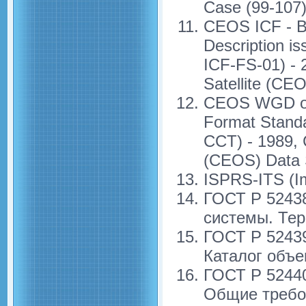
Case (99-107)
CEOS ICF - B
Description i
ICF-FS-01) - 
Satellite (CE
CEOS WGD on 
Format Standa
CCT) - 1989, 
(CEOS) Data 
ISPRS-ITS (Im
ГОСТ Р 5243
системы. Те
ГОСТ Р 5243
Каталог объе
ГОСТ Р 5244
Общие требо