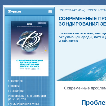
ISSN 2070-7401 (Print), ISSN 2411-0280 
Журнал
СОВРЕМЕННЫЕ ПР
ЗОНДИРОВАНИЯ З
физические основы, метод
окружающей среды, потенц
и объектов
О журнале
Новости
Современные проблемы
Редколлегия
Информация для авторов и
рецензентов
Пробле
Публикационная этика