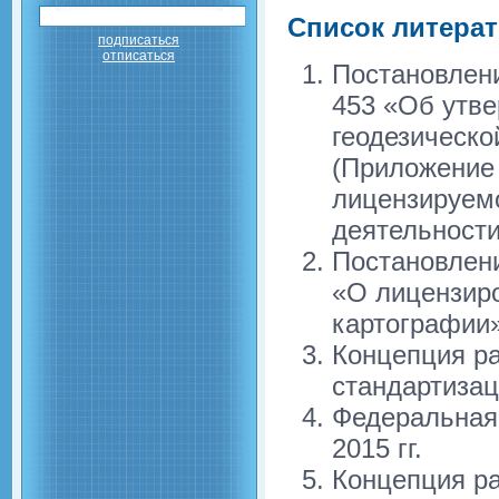
Список литера
подписаться
отписаться
Постановлени
453 «Об утв
геодезическо
(Приложение 
лицензируемо
деятельности
Постановлени
«О лицензиро
картографии»
Концепция р
стандартиза
Федеральная 
2015 гг.
Концепция ра