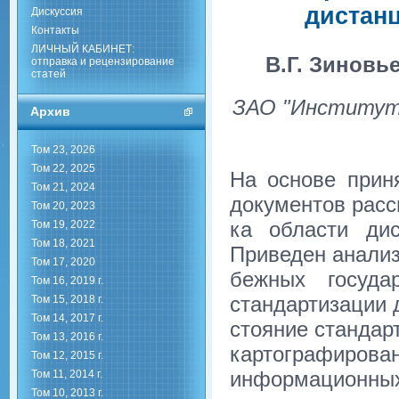
дистан
Дискуссия
Контакты
ЛИЧНЫЙ КАБИНЕТ:
В.Г. Зиновь
отправка и рецензирование
статей
ЗАО "Институт 
Архив
Том 23, 2026
Том 22, 2025
На основе прин
Том 21, 2024
документов расс
Том 20, 2023
ка области дис
Том 19, 2022
Том 18, 2021
Приведен анализ
Том 17, 2020
бежных госуда
Том 16, 2019 г.
стандартизации 
Том 15, 2018 г.
Том 14, 2017 г.
стояние стандар
Том 13, 2016 г.
картографирован
Том 12, 2015 г.
информацион
Том 11, 2014 г.
Том 10, 2013 г.