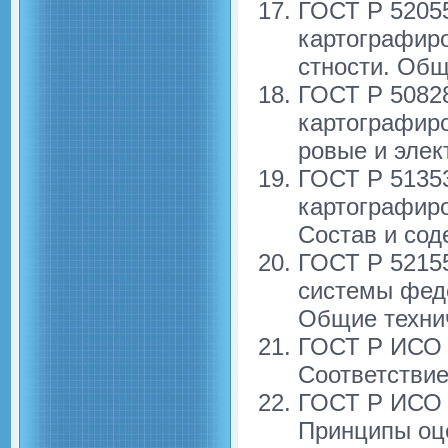
ГОСТ Р 5205
картографир
стности. Об
ГОСТ Р 5082
картографир
ровые и элек
ГОСТ Р 5135
картографиро
Состав и сод
ГОСТ Р 5215
системы фед
Общие техни
ГОСТ Р ИСО 
Соответствие
ГОСТ Р ИСО 
Принципы оц