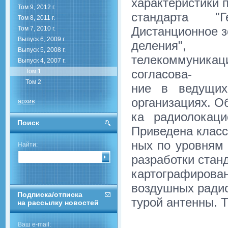
характеристики 
Том 9, 2012 г.
стандарта "Ге
Том 8, 2011 г.
Дистанционное з
Том 7, 2010 г.
Выпуск 6, 2009 г.
деления", 
Выпуск 5, 2008 г.
телекоммуника
Выпуск 4, 2007 г.
согласова-
Том 1
Том 2
ние в ведущих
организациях. О
архив
ка радиолокац
Поиск
Приведена клас
ных по уровням 
Найти:
разработки стан
картографиров
воздушных радио
Подписка/отписка
турой антенны. 
на рассылку новостей
Ваш e-mail: