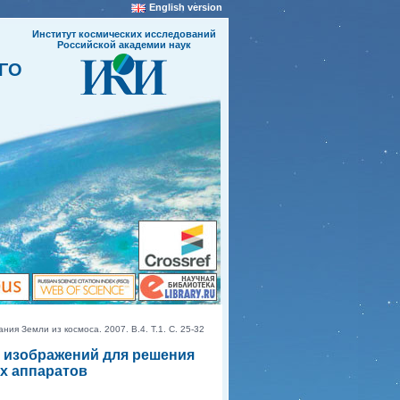
English version
Институт космических исследований
Российской академии наук
ГО
я Земли из космоса. 2007. В.4. Т.1. С. 25-32
 изображений для решения
х аппаратов