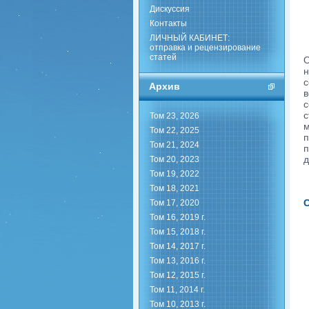
Дискуссия
Контакты
ЛИЧНЫЙ КАБИНЕТ:
отправка и рецензирование
статей
О
н
с
Архив
в
с
с
Том 23, 2026
м
Том 22, 2025
п
Том 21, 2024
п
д
Том 20, 2023
Том 19, 2022
Том 18, 2021
С
Том 17, 2020
Том 16, 2019 г.
Том 15, 2018 г.
Том 14, 2017 г.
Том 13, 2016 г.
Том 12, 2015 г.
Том 11, 2014 г.
Том 10, 2013 г.