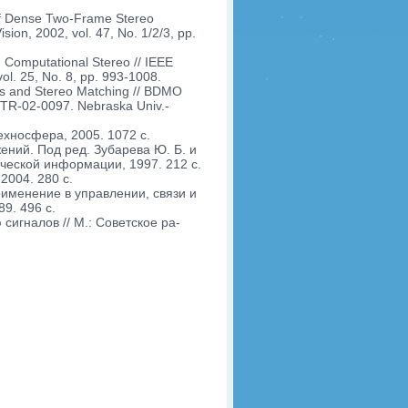
 of Dense Two-Frame Stereo
ion, 2002, vol. 47, No. 1/2/3, pp.
 Computational Stereo // IEEE
ol. 25, No. 8, pp. 993-1008.
ms and Stereo Matching // BDMO
TR-02-0097. Nebraska Univ.-
ехносфера, 2005. 1072 с.
ний. Под ред. Зубарева Ю. Б. и
ической информации, 1997. 212 с.
2004. 280 с.
рименение в управлении, связи и
89. 496 с.
игналов // М.: Советское ра-