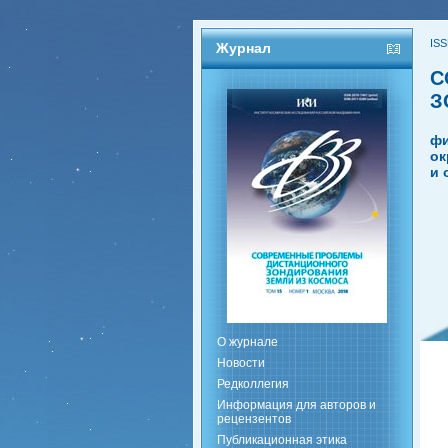
ISS
Журнал
С
З
фи
ок
и 
О журнале
Новости
Редколлегия
Информация для авторов и
рецензентов
Публикационная этика