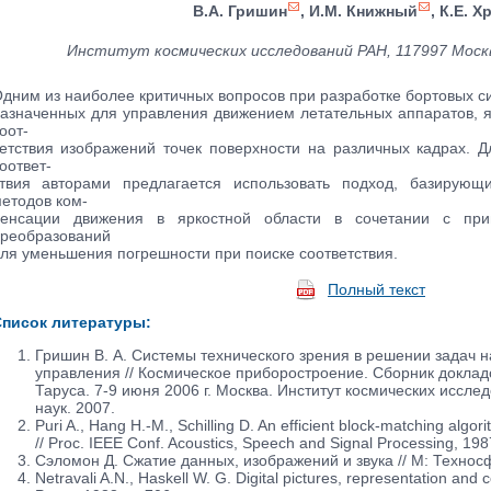
В.А. Гришин
, И.М. Книжный
, К.Е. Х
Институт космических исследований РАН, 117997 Москв
дним из наиболее критичных вопросов при разработке бортовых си
азначенных для управления движением летательных аппаратов, 
оот-
етствия изображений точек поверхности на различных кадрах. 
оответ-
твия авторами предлагается использовать подход, базирующ
етодов ком-
енсации движения в яркостной области в сочетании с при
реобразований
ля уменьшения погрешности при поиске соответствия.
Полный текст
писок литературы:
Гришин В. А. Системы технического зрения в решении задач 
управления // Космическое приборостроение. Сборник доклад
Таруса. 7-9 июня 2006 г. Москва. Институт космических иссле
наук. 2007.
Puri A., Hang H.-M., Schilling D. An efficient block-matching alg
// Proc. IEEE Conf. Acoustics, Speech and Signal Processing, 198
Сэломон Д. Сжатие данных, изображений и звука // М: Техносф
Netravali A.N., Haskell W. G. Digital pictures, representation an