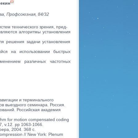
рекин
а, Профсоюзная, 84/32
стем технического зрения, пред-
являются алгоритмы установления
Для решения задачи установления
ийся на использовании быстрых
менением различных частотных
навигации и терминального
ов выездного семинара. Россия.
дований. Российская академия
orithm for motion compensated coding
7, v.12. pp 1063-1066.
ера, 2004. 368 с.
d compression // New York: Plenum