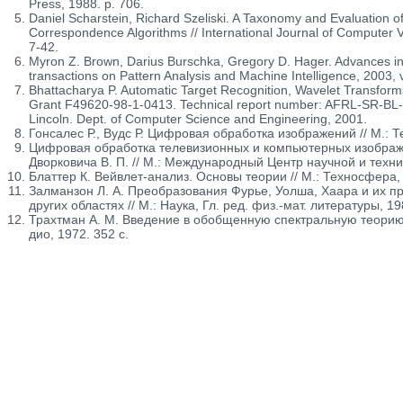
Press, 1988. p. 706.
Daniel Scharstein, Richard Szeliski. A Taxonomy and Evaluation
Correspondence Algorithms // International Journal of Computer Vis
7-42.
Myron Z. Brown, Darius Burschka, Gregory D. Hager. Advances in
transactions on Pattern Analysis and Machine Intelligence, 2003, v
Bhattacharya P. Automatic Target Recognition, Wavelet Transfor
Grant F49620-98-1-0413. Technical report number: AFRL-SR-BL-
Lincoln. Dept. of Computer Science and Engineering, 2001.
Гонсалес Р., Вудс Р. Цифровая обработка изображений // М.: Т
Цифровая обработка телевизионных и компьютерных изображе
Дворковича В. П. // М.: Международный Центр научной и техн
Блаттер К. Вейвлет-анализ. Основы теории // М.: Техносфера, 
Залманзон Л. А. Преобразования Фурье, Уолша, Хаара и их п
других областях // М.: Наука, Гл. ред. физ.-мат. литературы, 19
Трахтман А. М. Введение в обобщенную спектральную теорию с
дио, 1972. 352 с.