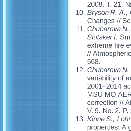
2008. Т. 21. 
Bryson R. A.,
Changes // Sc
Chubarova N.,
Slutsker I.
Smok
extreme fire 
// Atmospheri
568.
Chubarova N. Y
variability of
2001–2014 ac
MSU MO AERON
correction //
V. 9. No. 2. P
Kinne S., Lo
properties: A 