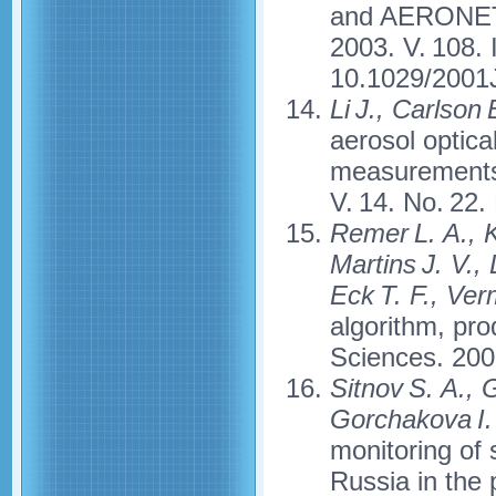
and AERONET 
2003. V. 108. 
10.1029/2001
Li J., Carlson 
aerosol optic
measurements 
V. 14. No. 22
Remer L. A., K
Martins J. V.,
Eck T. F., Ver
algorithm, pro
Sciences. 2005
Sitnov S. A., 
Gorchakova I.
monitoring of
Russia in the 