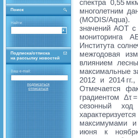
спектра 0,55 мк
многолетним да
Поиск
(MODIS/Aqua).
Найти:
значений АОТ с 
мониторинга A
Института солне
межгодовая из
Подписка/отписка
на рассылку новостей
влиянием лесны
максимальные з
Ваш e-mail:
2012 и 2014 гг.
подписаться
Отмечается фа
отписаться
градиентом Δτ 
сезонный хо
характеризует
максимумами и
июня к ноябр