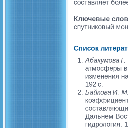
составляет боле
Ключевые слов
спутниковый мо
Список литера
Абакумова Г. 
атмосферы в 
изменения на
192 c.
Байкова И. М
коэффициент
составляющих
Дальнем Вост
гидрология. 1