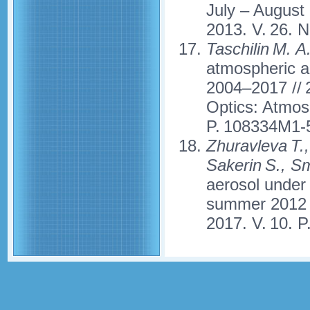
July – August
2013. V. 26. N
Taschilin M. A
atmospheric ae
2004–2017 // 
Optics: Atmos
P. 108334M1-5
Zhuravleva T.,
Sakerin S., S
aerosol under 
summer 2012 
2017. V. 10. P