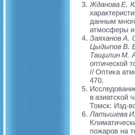
Жданова Е. Ю
характеристи
данным мног
атмосферы и о
Заяханов А. С
Цыдыпов В. В
Тащилин М. 
оптической 
// Оптика атм
470.
Исследовани
в азиатской ч
Томск: Изд-в
Латышева И. 
Климатическ
пожаров на т