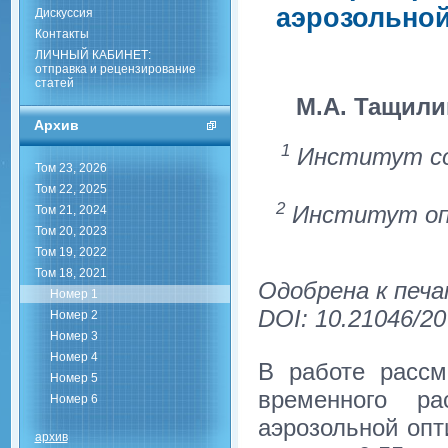
аэрозольной
Дискуссия
Контакты
ЛИЧНЫЙ КАБИНЕТ:
отправка и рецензирование
статей
М.А. Тащили
Архив
1
Институт сол
Том 23, 2026
Том 22, 2025
2
Институт опт
Том 21, 2024
Том 20, 2023
Том 19, 2022
Том 18, 2021
Одобрена к печа
Номер 1
DOI: 10.21046/20
Номер 2
Номер 3
Номер 4
В работе рассм
Номер 5
временного ра
Номер 6
аэрозольной опт
архив