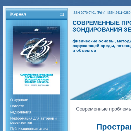
ISSN 2070-7401 (Print), ISSN 2411-0280 
Журнал
СОВРЕМЕННЫЕ ПР
ЗОНДИРОВАНИЯ З
физические основы, метод
окружающей среды, потенц
и объектов
О журнале
Новости
Современные проблемы 
Редколлегия
Информация для авторов и
рецензентов
Простра
Публикационная этика