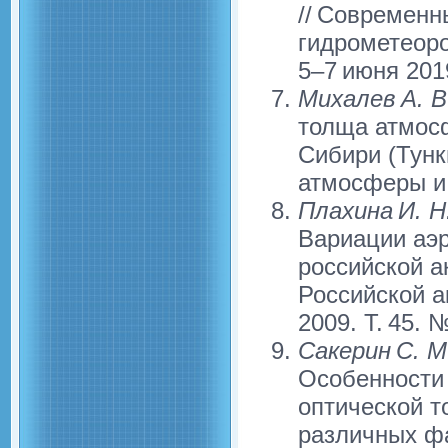
// Современн
гидрометеоро
5–7 июня 2019
Михалев А. В
толща атмосф
Сибири (Тунки
атмосферы и о
Плахина И. Н
Вариации аэ
российской ак
Российской а
2009. Т. 45. 
Сакерин С. М.
Особенности 
оптической 
различных фа