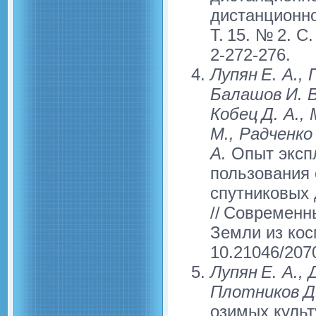
дистанционно
Т. 15. № 2. С
2-272-276.
Лупян Е. А., 
Балашов И. В
Кобец Д. А., 
М., Радченко 
А.
Опыт эксп
пользования 
спутниковых
// Современн
Земли из косм
10.21046/207
Лупян Е. А., 
Плотников Д.
озимых культ