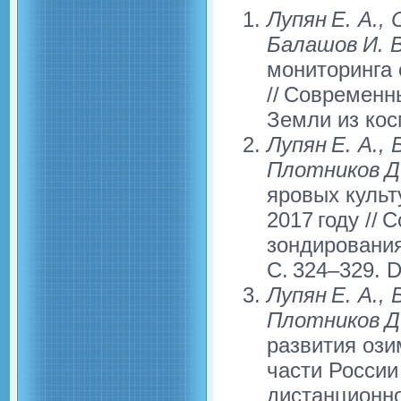
Лупян Е. А., 
Балашов И. В
мониторинга 
// Современн
Земли из косм
Лупян Е. А.,
Плотников Д.
яровых культ
2017 году //
зондирования
С. 324–329. D
Лупян Е. А.,
Плотников Д. 
развития ози
части России
дистанционно