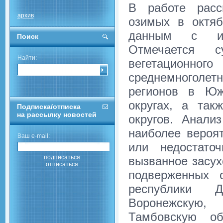
В работе расс
архив
озимых в октяб
данным с исп
Поиск
Отмечается с
Найти:
вегетационн
среднемноголет
регионов в Юж
округах, а так
Подписка/отписка
на рассылку новостей
округов. Анали
наиболее вероят
Ваш e-mail:
или недостато
подписаться
вызванное засух
отписаться
подверженных 
республики 
Воронежскую,
Тамбовскую об