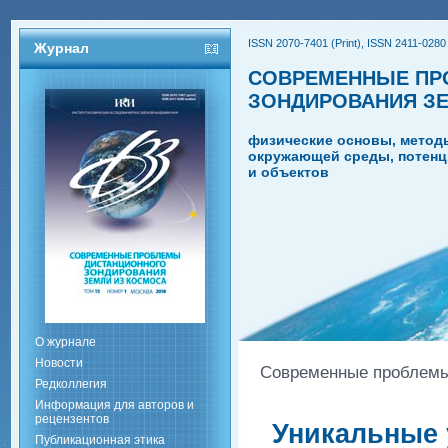
ISSN 2070-7401 (Print), ISSN 2411-0280 
Журнал
СОВРЕМЕННЫЕ ПР
ЗОНДИРОВАНИЯ З
физические основы, метод
окружающей среды, потенц
и объектов
О журнале
Новости
Современные проблемы 
Редколлегия
Информация для авторов и
рецензентов
Уникальные 
Публикационная этика