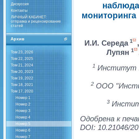
наблюда
Дискуссия
Контакты
мониторинга 
ЛИЧНЫЙ КАБИНЕТ:
отправка и рецензирование
статей
Архив
1
И.И. Середа
1
Лупян
Том 23, 2026
Том 22, 2025
1
Том 21, 2024
Институт к
Том 20, 2023
Том 19, 2022
2
ООО "Инстит
Том 18, 2021
Том 17, 2020
Номер 1
3
Институ
Номер 2
Номер 3
Одобрена к печа
Номер 4
Номер 5
DOI: 10.21046/20
Номер 6
Номер 7