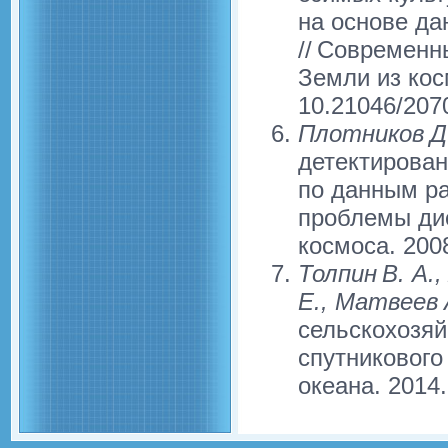
на основе да
// Современн
Земли из косм
10.21046/207
Плотников Д.
детектирован
по данным р
проблемы ди
космоса. 2008
Толпин В. А.,
Е., Матвеев 
сельскохозяй
спутникового
океана. 2014.