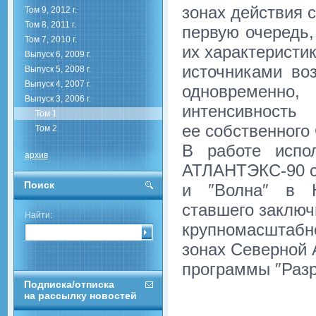
зонах действия 
Том 9, 2012 г.
Том 8, 2011 г.
первую очередь,
Том 7, 2010 г.
их характеристи
Выпуск 6, 2009 г.
источниками во
Выпуск 5, 2008 г.
Выпуск 4, 2007 г.
одновременн
Выпуск 3, 2006 г.
интенсивность
Том 1
ее собственного
Том 2
В работе испо
архив
АТЛАНТЭКС-90 с
Поиск
и ″Волна″ в Н
ставшего заключ
Найти:
крупномасштабн
зонах Северной 
программы ″Разр
Подписка/отписка
на рассылку новостей