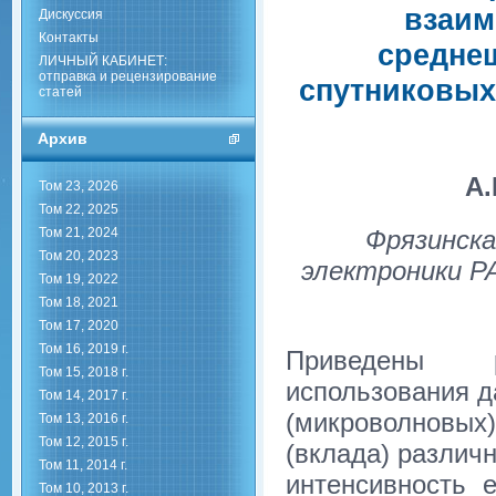
взаим
Дискуссия
Контакты
средне
ЛИЧНЫЙ КАБИНЕТ:
отправка и рецензирование
спутниковых
статей
Архив
А.
Том 23, 2026
Том 22, 2025
Том 21, 2024
Фрязинск
Том 20, 2023
электроники РА
Том 19, 2022
Том 18, 2021
Том 17, 2020
Том 16, 2019 г.
Приведены р
Том 15, 2018 г.
использования д
Том 14, 2017 г.
(микроволновы
Том 13, 2016 г.
Том 12, 2015 г.
(вклада) разли
Том 11, 2014 г.
интенсивность 
Том 10, 2013 г.