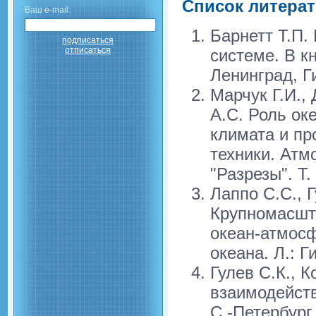
Список литера
Ваш e-mail:
Барнетт Т.П.
подписаться
отписаться
системе. В к
Ленинград, Ги
Марчук Г.И.,
А.С. Роль ок
климата и пр
техники. Атм
"Разрезы". Т.
Лаппо С.С., 
Крупномасшт
океан-атмосф
океана. Л.: Г
Гулев C.К., 
взаимодейств
С.-Петербург,