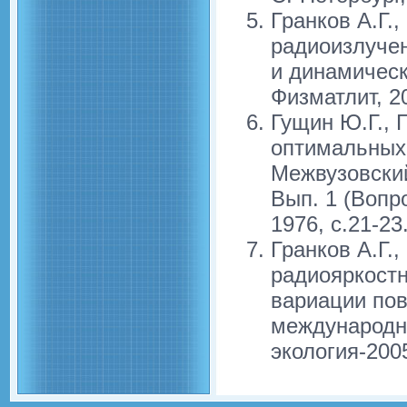
Гранков А.Г.
радиоизлуче
и динамическ
Физматлит, 20
Гущин Ю.Г., 
оптимальных
Межвузовски
Вып. 1 (Вопр
1976, с.21-23
Гранков А.Г.
радиояркостн
вариации пов
международн
экология-2005