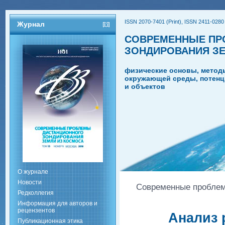
ISSN 2070-7401 (Print), ISSN 2411-0280 
Журнал
СОВРЕМЕННЫЕ ПР
ЗОНДИРОВАНИЯ З
физические основы, метод
окружающей среды, потенц
и объектов
О журнале
Новости
Современные проблемы
Редколлегия
Информация для авторов и
рецензентов
Анализ 
Публикационная этика