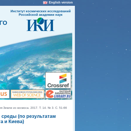
English version
Институт космических исследований
Российской академии наук
ГО
емли из космоса. 2017. Т. 14. № 3. С. 51-66
 среды (по результатам
а и Киева)