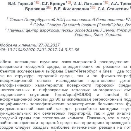
1
1
1
В.И. Горный
, С.Г. Крицук
, И.Ш. Латыпов
, А.А. Трон
2
3
Бровкина
, В.Е. Филиппович
, С.А. Станкевич
1
Санкт-Петербургский НИЦ экологической безопасности РА
2
Global Change Research Institute (CzechGlobe), Br
3
Научный центр аэрокосмических исследований Земли Инсти
Украины, Киев, Украина
добрена к печати: 27.02.2017
OI: 10.21046/2070-7401-2017-14-3-51-66
абота посвящена изучению закономерностей распределения 
оверхности городской среды, определяющих ее реакцию на п
бъектов исследования выбраны Санкт-Петербург и Киев − два г
ак по структуре городской среды, так и по физико-геогра
информационной основы исследования подготовлены дет
еплофизических характеристик поверхности городской сред
ногозональных и инфракрасных тепловых многоразовых съе
зондирования спутников Terra/Aqua(MODIS) и Landsat 8
нформационной основы до 90 м использован регрессионный под
пецифичность теплофизических характеристик большинства ф
ундаментальной основой как для разработки методики спутн
ункциональных зон селитебных территорий, так и для анализ
ородской среды при потеплении климата. Показано, что в сил
войств поверхности городской среды на территориях производст
ородов следует ожидать наиболее интенсивной реакции на пот