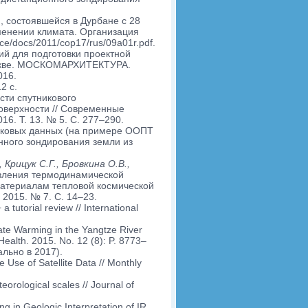
 состоявшейся в Дурбане с 28
зменении климата. Организация
ce/docs/2011/cop17/rus/09a01r.pdf.
й для подготовки проектной
Москве. МОСКОМАРХИТЕКТУРА.
016.
2 с.
ти спутникового
оверхности // Современные
6. Т. 13. № 5. С. 277–290.
иковых данных (на примере ООПТ
нного зондирования земли из
 Крицук С.Г., Бровкина О.В.,
вления термодинамической
материалам тепловой космической
 2015. № 7. C. 14–23.
 tutorial review // International
ate Warming in the Yangtze River
 Health. 2015. No. 12 (8): P. 8773–
ально в 2017).
 Use of Satellite Data // Monthly
teorological scales // Journal of
g in Geologic Interpretation of IR