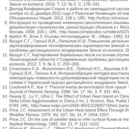
Земли из космоса. 2016. Т. 13. № 2. С. 176–191.
Доклад Конференции Сторон о работе ее семнадцатой сессии,
ноября по 11 декабря 2011 года // Рамочная Конвенция об и
Объединенных Наций. 2012. 106 с. URL: http://unfccc.int/resour
Инструкция по проведению инженерно-экологических изыскани
документации строительства, реконструкции объектов в г. 
Москва. 2008. 204 c. URL: http://www.complexdoc.ru/ntdtext/537
Крейт Ф., Блэк У.
Основы теплопередачи. М.: «Мир». 1983. 51
Крицук С.Г., Горный В.И., Латыпов И.Ш.
Повышение детальнос
картографирования теплофизических характеристик земной п
проблемы дистанционного зондирования Земли из космоса. 201
Крицук С.Г.
Картирование бореальных лесов на основе спутн
Ленинградской области) // Современные проблемы дистанцио
космоса. 2012. Т. 9. № 4. С. 255−265.
Станкевич С.А., Филиппович В.Е., Лубский Н.С., Крылова А.Б.,
Горный В.И., Тронин А.А.
Интеркалибрация методов восстано
температуры поверхности урбанизированной территории по 
съёмки // Український журнал дистанційного зондування Землі.
Cracknell A.P., Xue Y.
Thermal inertia de-termination from space − a
Journal of Remote Sensing. 1996. Vol. 17. No. 3. P. 431−461.
Huang Q., Lu Y., Ulhoi J.
The Effect of Urban Heat Island on Clim
Delta Urban Agglomeration in China // Int. J. Environ. Res. Public
8789. URL: http://www.mdpi.com/1660-4601/12/8/8773/htm (акту
Price J.C.
Assessment of the Urban Heat Island Effect Through the
Weather Review. 1979. Vol. 107. No. 11. P. 1554–1557.
Price J.C.
On the use of satellite data to infer surface fluxes at me
Applied Meteorology. 1982. Vol. 21. P. 1111−1122.
Watson K., Rowan L.C., Offield T.V.
Application of Thermal Modelin