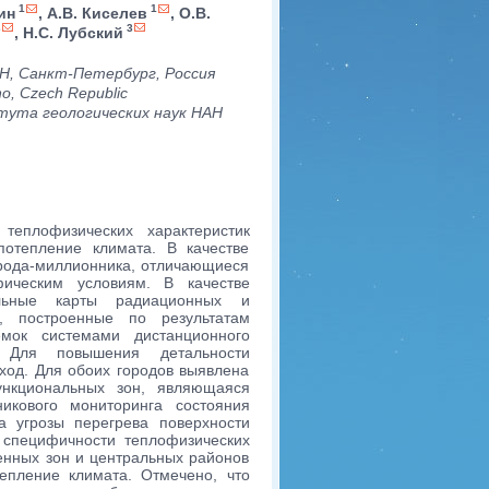
1
1
ин
, А.В. Киселев
, О.В.
3
3
, Н.С. Лубский
Н, Санкт-Петербург, Россия
no, Czech Republic
тута геологических наук НАН
теплофизических характеристик
отепление климата. В качестве
орода-миллионника, отличающиеся
фическим условиям. В качестве
альные карты радиационных и
ы, построенные по результатам
мок системами дистанционного
. Для повышения детальности
ход. Для обоих городов выявлена
ункциональных зон, являющаяся
икового мониторинга состояния
а угрозы перегрева поверхности
у специфичности теплофизических
венных зон и центральных районов
епление климата. Отмечено, что