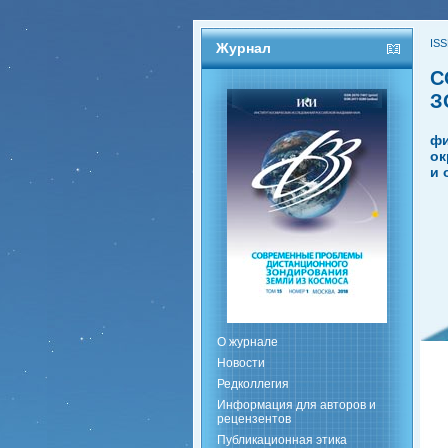
ISS
Журнал
С
З
фи
ок
и 
О журнале
Новости
Редколлегия
Информация для авторов и
рецензентов
Публикационная этика