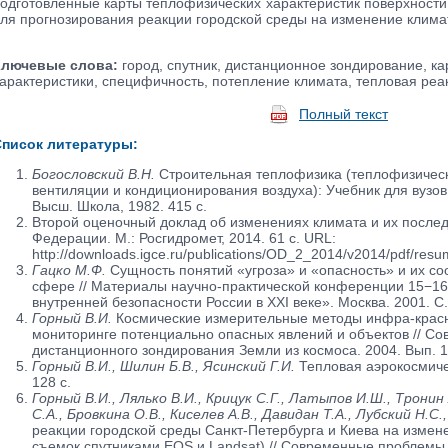
одготовленные карты теплофизических характеристик поверхности
ля прогнозирования реакции городской среды на изменение клима
лючевые слова:
город, спутник, дистанционное зондирование, к
арактеристики, специфичность, потепление климата, тепловая реак
Полный текст
писок литературы:
Богословский В.Н.
Строительная теплофизика (теплофизическ
вентиляции и кондиционирования воздуха): Учебник для вузов. 
Высш. Школа, 1982. 415 с.
Второй оценочный доклад об изменениях климата и их послед
Федерации. М.: Росгидромет, 2014. 61 с. URL:
http://downloads.igce.ru/publications/OD_2_2014/v2014/pdf/resu
Гацко М.Ф.
Сущность понятий «угроза» и «опасность» и их со
сфере // Материалы научно-практической конференции 15−1
внутренней безопасности России в XXI веке». Москва. 2001. С.
Горный В.И.
Космические измерительные методы инфра-красн
мониторинге потенциально опасных явлений и объектов // С
дистанционного зондирования Земли из космоса. 2004. Вып. 1.
Горный В.И., Шилин Б.В., Ясинский Г.И.
Тепловая аэрокосмичес
128 с.
Горный В.И., Лялько В.И., Крицук С.Г., Латыпов И.Ш., Тронин
С.А., Бровкина О.В., Киселев А.В., Давидан Т.А., Лубский Н.С.
реакции городской среды Санкт-Петербурга и Киева на измен
съемок спутниками EOS и Landsat) // Современные проблемы