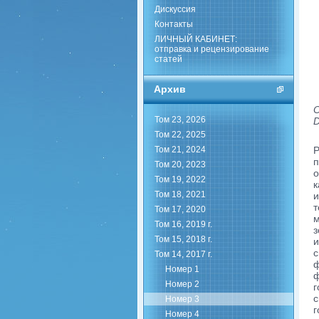
Дискуссия
Контакты
ЛИЧНЫЙ КАБИНЕТ:
отправка и рецензирование
статей
Архив
О
Том 23, 2026
D
Том 22, 2025
Том 21, 2024
Р
п
Том 20, 2023
о
Том 19, 2022
к
Том 18, 2021
т
Том 17, 2020
м
Том 16, 2019 г.
Том 15, 2018 г.
и
с
Том 14, 2017 г.
ф
Номер 1
ф
Номер 2
г
с
Номер 3
г
Номер 4