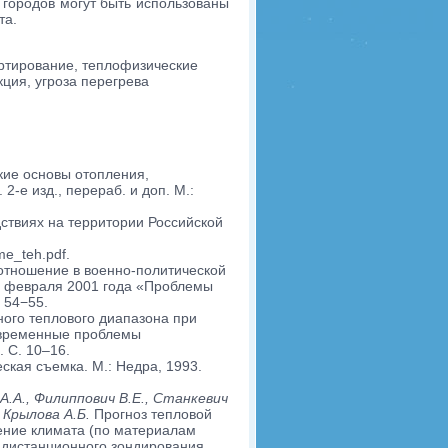
 городов могут быть использованы
та.
артирование, теплофизические
ция, угроза перегрева
ие основы отопления,
2-е изд., перераб. и доп. М.:
ствиях на территории Российской
me_teh.pdf.
отношение в военно-политической
6 февраля 2001 года «Проблемы
 54−55.
ого теплового диапазона при
овременные проблемы
 C. 10–16.
кая съемка. М.: Недра, 1993.
 А.А., Филиппович В.Е., Станкевич
, Крылова А.Б.
Прогноз тепловой
ение климата (по материалам
 дистанционного зондирования