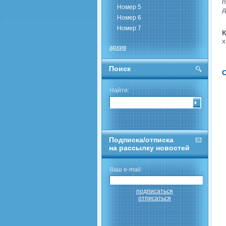
п
Номер 5
д
Номер 6
Номер 7
К
х
архив
Поиск
С
Найти:
Подписка/отписка
на рассылку новостей
Ваш e-mail:
подписаться
отписаться