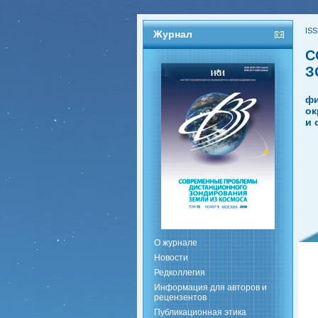
ISS
Журнал
С
З
фи
ок
и 
О журнале
Новости
Редколлегия
Информация для авторов и
рецензентов
Публикационная этика