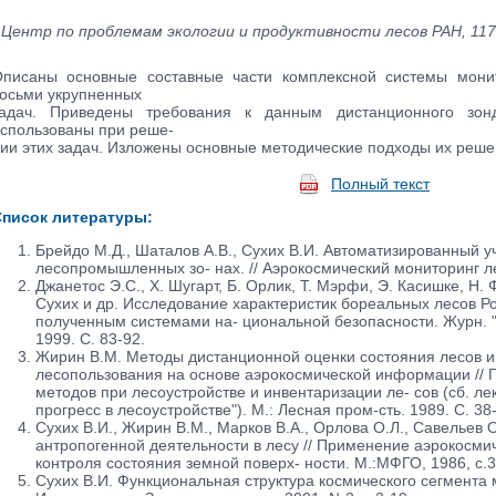
Центр по проблемам экологии и продуктивности лесов РАН, 117
писаны основные составные части комплексной системы мони
осьми укрупненных
адач. Приведены требования к данным дистанционного зон
спользованы при реше-
ии этих задач. Изложены основные методические подходы их реше
Полный текст
писок литературы:
Брейдо М.Д., Шаталов А.В., Сухих В.И. Автоматизированный у
лесопромышленных зо- нах. // Аэрокосмический мониторинг лес
Джанетос Э.С., Х. Шугарт, Б. Орлик, Т. Мэрфи, Э. Касишке, Н. Ф
Сухих и др. Исследование характеристик бореальных лесов Р
полученным системами на- циональной безопасности. Журн. " 
1999. С. 83-92.
Жирин В.М. Методы дистанционной оценки состояния лесов 
лесопользования на основе аэрокосмической информации //
методов при лесоустройстве и инвентаризации ле- сов (сб. ле
прогресс в лесоустройстве"). М.: Лесная пром-сть. 1989. С. 38
Сухих В.И., Жирин В.М., Марков В.А., Орлова О.Л., Савельев
антропогенной деятельности в лесу // Применение аэрокосми
контроля состояния земной поверх- ности. М.:МФГО, 1986, с.3
Сухих В.И. Функциональная структура космического сегмента 