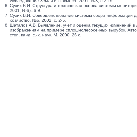
Исследование Земли из космоса. 2001, №3, с.2-19.
Сухих В.И. Структура и техническая основа системы мониторин
2001, №6,с.6-9.
Сухих В.И. Совершенствование системы сбора информации дл
хозяйство, №5, 2002, с. 2-5.
Шаталов А.В. Выявление, учет и оценка текущих изменений в
изображениям на примере сплошнолесосечных вырубок. Автор
степ. канд. с.-х. наук. М. 2000. 26 с.