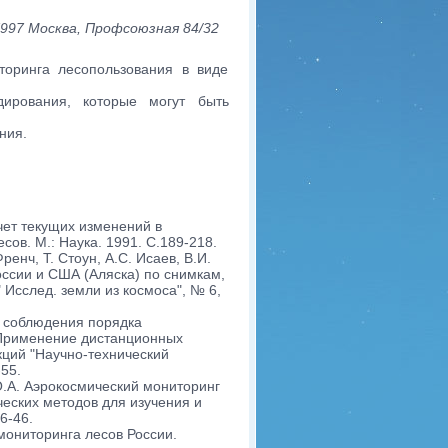
997 Москва, Профсоюзная 84/32
торинга лесопользования в виде
дирования, которые могут быть
ния.
чет текущих изменений в
ов. М.: Наука. 1991. С.189-218.
ренч, Т. Стоун, А.С. Исаев, В.И.
оссии и США (Аляска) по снимкам,
Исслед. земли из космоса", № 6,
и соблюдения порядка
 Применение дистанционных
кций "Научно-технический
-55.
 О.А. Аэрокосмический мониторинг
ческих методов для изучения и
6-46.
мониторинга лесов России.