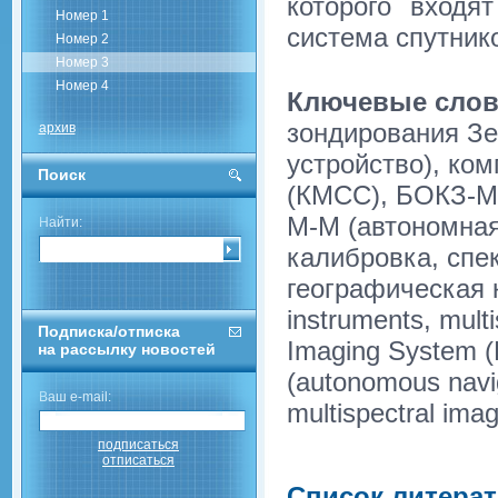
которого входя
Номер 1
система спутник
Номер 2
Номер 3
Номер 4
Ключевые слов
зондирования З
архив
устройство), ко
Поиск
(КМСС), БОКЗ-М 
М-М (автономная
Найти:
калибровка, спе
географическая к
instruments, multi
Подписка/отписка
Imaging System (
на рассылку новостей
(autonomous navig
Ваш e-mail:
multispectral ima
подписаться
отписаться
Список литера