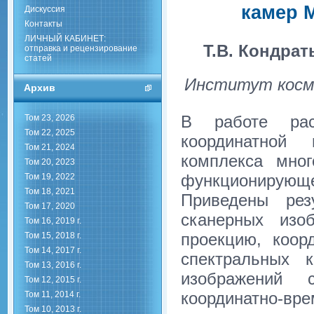
камер 
Дискуссия
Контакты
ЛИЧНЫЙ КАБИНЕТ:
Т.В. Кондрат
отправка и рецензирование
статей
Институт косми
Архив
В работе расс
Том 23, 2026
Том 22, 2025
координатной 
Том 21, 2024
комплекса мног
Том 20, 2023
функционирую
Том 19, 2022
Том 18, 2021
Приведены рез
Том 17, 2020
сканерных изо
Том 16, 2019 г.
проекцию, коор
Том 15, 2018 г.
Том 14, 2017 г.
спектральных 
Том 13, 2016 г.
изображений 
Том 12, 2015 г.
координатно-вр
Том 11, 2014 г.
Том 10, 2013 г.