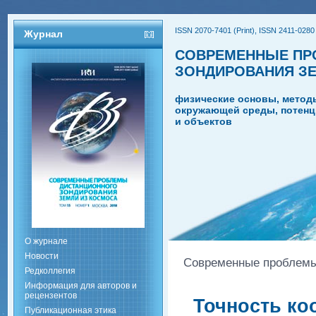
ISSN 2070-7401 (Print), ISSN 2411-0280 
Журнал
СОВРЕМЕННЫЕ ПР
ЗОНДИРОВАНИЯ З
физические основы, метод
окружающей среды, потенц
и объектов
О журнале
Новости
Современные проблемы 
Редколлегия
Информация для авторов и
рецензентов
Точность ко
Публикационная этика