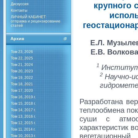
крупного 
Дискуссия
Контакты
испол
ЛИЧНЫЙ КАБИНЕТ:
отправка и рецензирование
геостациона
статей
Архив
Е.Л. Музыле
Е.В. Волков
Том 23, 2026
Том 22, 2025
1
Том 21, 2024
Институт 
Том 20, 2023
2
Научно-и
Том 19, 2022
гидромете
Том 18, 2021
Том 17, 2020
Том 16, 2019 г.
Разработана вер
Том 15, 2018 г.
теплообмена пок
Том 14, 2017 г.
Том 13, 2016 г.
суши с атмос
Том 12, 2015 г.
характеристик во
Том 11, 2014 г.
вегетационн
Том 10, 2013 г.