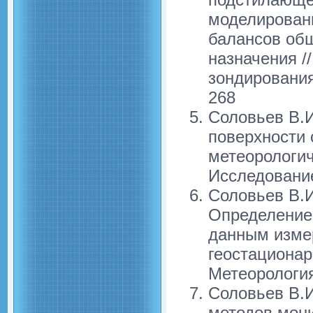
моделировани
балансов обш
назначения /
зондирования
268
Соловьев В.И
поверхности
метеорологич
Исследование
Соловьев В.И
Определение
данным измер
геостационар
Метеорология
Соловьев В.И
методов мони