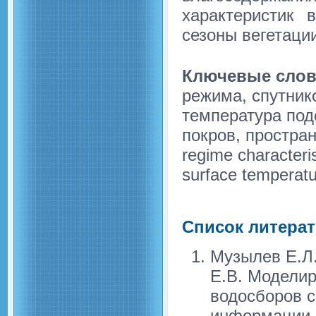
характеристик 
сезоны вегетации
Ключевые слов
режима, спутник
температура под
покров, простран
regime characteris
surface temperatur
Список литера
Музылев Е.Л.
Е.В. Моделир
водосборов с
информации в