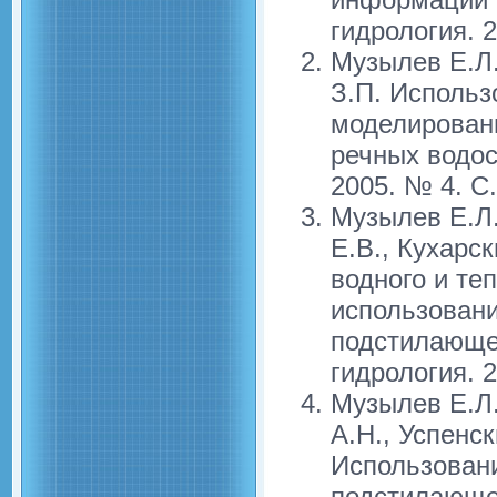
гидрология. 
Музылев Е.Л.
З.П. Использ
моделировани
речных водос
2005. № 4. С
Музылев Е.Л.
Е.В., Кухарс
водного и те
использовани
подстилающей
гидрология. 
Музылев Е.Л.
А.Н., Успенс
Использовани
подстилающей