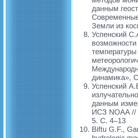
данным геост
Современные
Земли из косм
Успенский С.
возможности
температуры 
метеорологич
Международн
динамика», С
Успенский А.
излучательно
данным измер
ИСЗ NOAA // 
5. С. 4–13
Biftu G.F., Ga
hydrologic mod