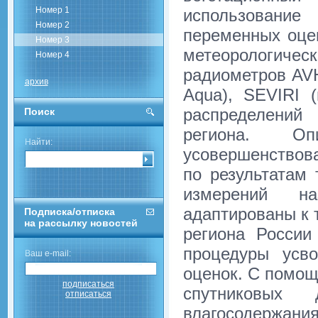
Номер 1
использовани
Номер 2
переменных оцен
Номер 3
метеорологичес
Номер 4
радиометров AV
архив
Aqua), SEVIRI 
распределений
Поиск
региона. О
Найти:
усовершенствова
по результатам 
измерений на
адаптированы к 
Подписка/отписка
на рассылку новостей
региона Росси
процедуры усв
Ваш e-mail:
оценок. С помощ
подписаться
спутниковых
отписаться
влагосодержани