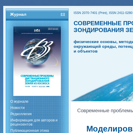
ISSN 2070-7401 (Print), ISSN 2411-0280 
Журнал
СОВРЕМЕННЫЕ ПР
ЗОНДИРОВАНИЯ З
физические основы, метод
окружающей среды, потенц
и объектов
О журнале
Новости
Современные проблемы 
Редколлегия
Информация для авторов и
рецензентов
Моделиров
Публикационная этика