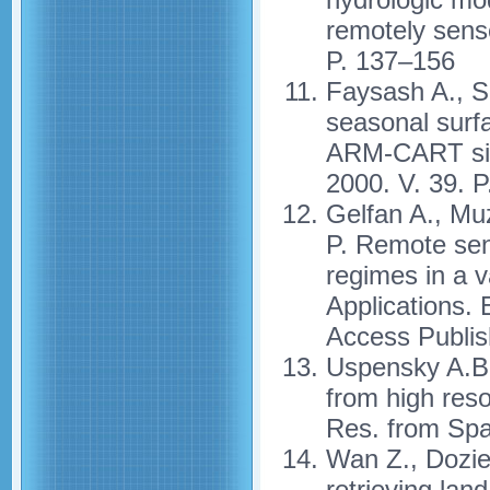
remotely sense
P. 137–156
Faysash A., Sm
seasonal surf
ARM-CART site
2000. V. 39. 
Gelfan A., Mu
P. Remote sen
regimes in a v
Applications.
Access Publish
Uspensky A.B. 
from high reso
Res. from Spa
Wan Z., Dozier
retrieving lan